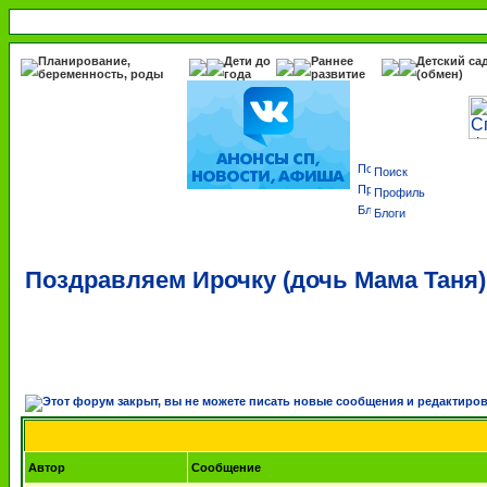
Планирование,
Дети до
Раннее
Детский са
беременность, роды
года
развитие
(обмен)
Поиск
Профиль
Блоги
Поздравляем Ирочку (дочь Мама Таня)
Автор
Сообщение