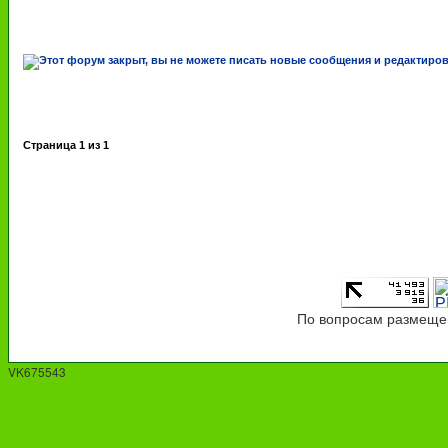
Страница
1
из
1
По вопросам размещен
VK675543