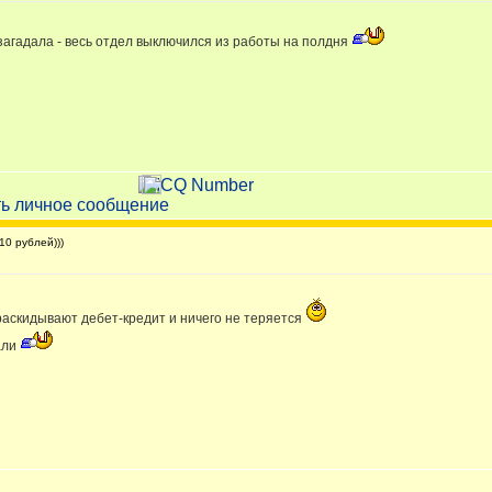
 загадала - весь отдел выключился из работы на полдня
0 рублей)))
 раскидывают дебет-кредит и ничего не теряется
али