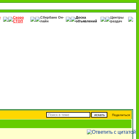
е
Скоро
Сбербанк Он-
Доска
Центры
СТОП
лайн
объявлений
раздач
Поделиться: