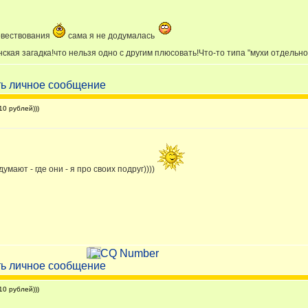
повествования
сама я не додумалась
нская загадка!что нельзя одно с другим плюсовать!Что-то типа "мухи отдельн
0 рублей)))
мают - где они - я про своих подруг))))
0 рублей)))