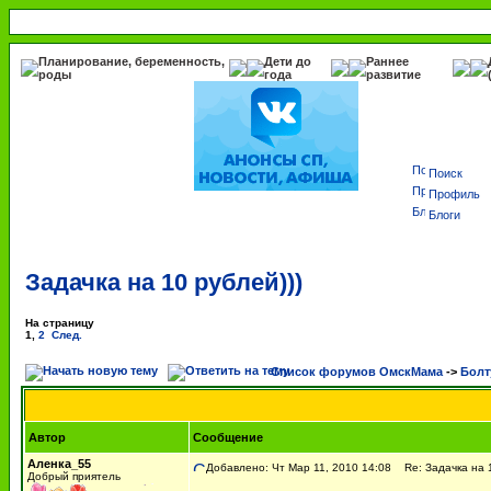
Планирование, беременность,
Дети до
Раннее
роды
года
развитие
Поиск
Профиль
Блоги
Задачка на 10 рублей)))
На страницу
1
,
2
След.
Список форумов ОмскМама
->
Болт
Автор
Сообщение
Аленка_55
Добавлено: Чт Мар 11, 2010 14:08
Re: Задачка на 1
Добрый приятель