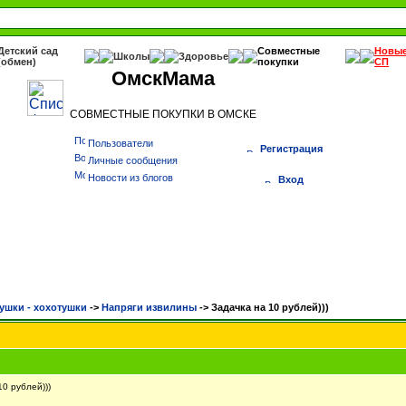
Детский сад
Совместные
Новы
Школы
Здоровье
(обмен)
покупки
СП
ОмскМама
СОВМЕСТНЫЕ ПОКУПКИ В ОМСКЕ
Пользователи
Регистрация
Личные сообщения
Новости из блогов
Вход
ушки - хохотушки
->
Напряги извилины
->
Задачка на 10 рублей)))
0 рублей)))