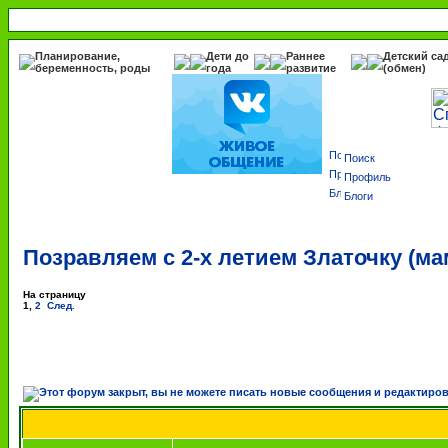
Планирование,
Дети до
Раннее
Детский са
беременность, роды
года
развитие
(обмен)
Поиск
Профиль
Блоги
Позравляем с 2-х летием Златочку (ма
На страницу
1
,
2
След.