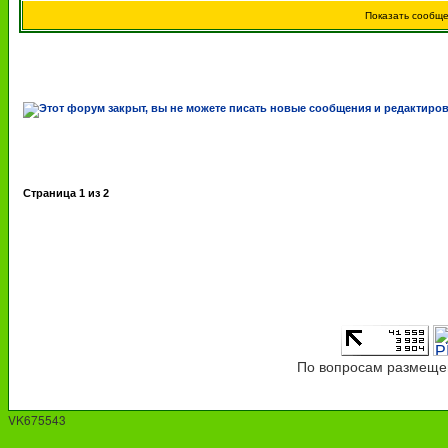
Показать сообщ
Страница
1
из
2
По вопросам размещен
VK675543