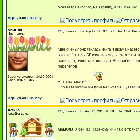
одевается в форму на зарядку, а "в Сонечку".
Вернуться к началу
МамОля
Добавлено: Пн Апр 12, 2010 23:27
Re: СП-8 Книг
Член семьи
Мне очень понравилась книга "Письма насеко
высоте ( вот бы БГ взял пример и стал свои 
написано, очень оригинально. Вот выбираю кн
перелётов.
Зарегистрирован: 24.09.2008
Сообщения: 10078
Наташа, спасибо!
Про математику мы пока не читали. Пузявочк
Вернуться к началу
Афина
Добавлено: Вт Апр 13, 2010 10:28
Re: СП-8 Книги
Хозяйка дома
МамОля
, я сейчас Насекомых читаю в транс