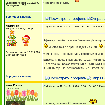
Спасибо за закупку!
Зарегистрирован: 11.11.2009
Сообщения: 1552
Вернуться к началу
меламори
Добавлено: Пн Апр 12, 2010 7:54
Re: СП-8 Книги
Добрая фея модератор
Афина
, спасиба за всего Левшина! Дите про
Иногда такие перлы выдает из книги
П
Зарегистрирован: 12.01.2010
удивлялось, теперь пойдем сесенами землян
Сообщения: 6396
криссталы начали выращивать. Единственно, 
В следующей раз закажу химию и заниматльн
Книги шикарные, познавательные. Огромное 
Вернуться к началу
мама Ксюша
Добавлено: Пн Апр 12, 2010 10:33
Re: СП-8 Книг
Член семьи
Наташа, слов нет, СП отличная.