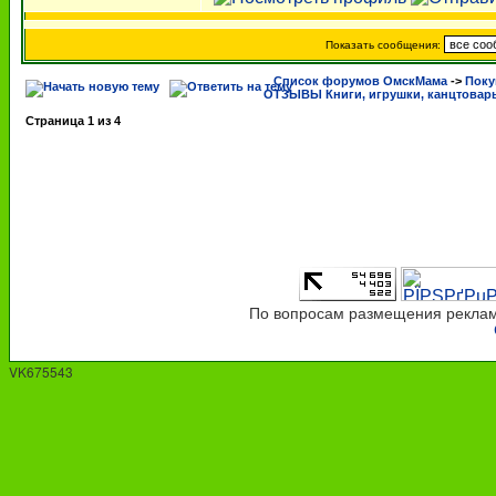
Показать сообщения:
Список форумов ОмскМама
->
Поку
ОТЗЫВЫ Книги, игрушки, канцтовар
Страница
1
из
4
По вопросам размещения рекламы
VK675543