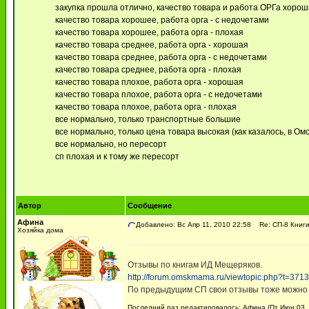
закупка прошла отлично, качество товара и работа ОРГа хоро
качество товара хорошее, работа орга - с недочетами
качество товара хорошее, работа орга - плохая
качество товара среднее, работа орга - хорошая
качество товара среднее, работа орга - с недочетами
качество товара среднее, работа орга - плохая
качество товара плохое, работа орга - хорошая
качество товара плохое, работа орга - с недочетами
качество товара плохое, работа орга - плохая
все нормально, только транспортные большие
все нормально, только цена товара высокая (как казалось, в Омс
все нормально, но пересорт
сп плохая и к тому же пересорт
Автор
Сообщение
Афина
Добавлено: Вс Апр 11, 2010 22:58
Re: СП-8 Книги
Хозяйка дома
Отзывы по книгам ИД Мещеряков.
http://forum.omskmama.ru/viewtopic.php?t=371
По предыдущим СП свои отзывы тоже можно 
Последний раз редактировалось: Афина (Пт Июн 03, 2