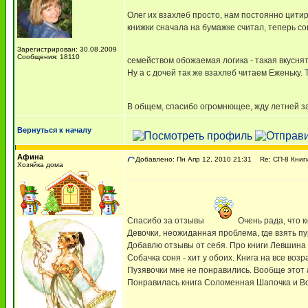
Олег их взахлеб просто, нам постоянно цити
книжки сначала на бумажке считал, теперь с
Зарегистрирован: 30.08.2009
Сообщения: 18110
семейством обожаемая логика - такая вкусня
Ну а с дочей так же взахлеб читаем Еженьку.
В общем, спасибо огромнющее, жду летней з
Вернуться к началу
Афина
Добавлено: Пн Апр 12, 2010 21:31
Re: СП-8 Книг
Хозяйка дома
Спасибо за отзывы
Очень рада, что к
Девочки, неожиданная проблема, где взять пур
Добавлю отзывы от себя. Про книги Левшина я
Собачка соня - хит у обоих. Книга на все возр
Пузявочки мне не понравились. Вообще этот 
Понравилась книга Соломенная Шапочка и Вой