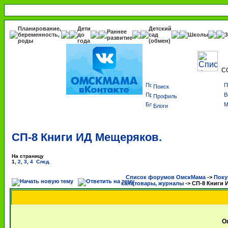
Планирование,
Дети
Детский
Раннее
беременность,
до
сад
Школы
З
развитие
роды
года
(обмен)
С
Поиск
Профиль
Блоги
СП-8 Книги ИД Мещеряков.
На страницу
1
,
2
,
3
,
4
След.
Список форумов ОмскМама
->
Поку
канцтовары, журналы
->
СП-8 Книги 
О