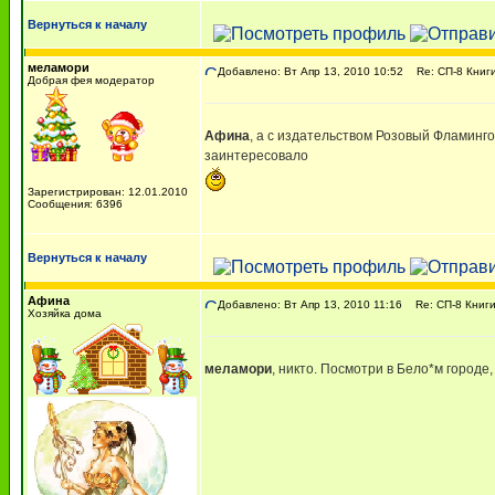
Вернуться к началу
меламори
Добавлено: Вт Апр 13, 2010 10:52
Re: СП-8 Книги
Добрая фея модератор
Афина
, а с издательством Розовый Фламинго
заинтересовало
Зарегистрирован: 12.01.2010
Сообщения: 6396
Вернуться к началу
Афина
Добавлено: Вт Апр 13, 2010 11:16
Re: СП-8 Книги
Хозяйка дома
меламори
, никто. Посмотри в Бело*м городе,