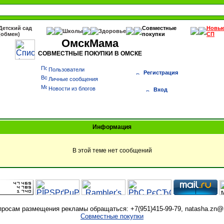
Детский сад
Совместные
Новы
Школы
Здоровье
(обмен)
покупки
СП
ОмскМама
СОВМЕСТНЫЕ ПОКУПКИ В ОМСКЕ
Пользователи
Регистрация
Личные сообщения
Новости из блогов
Вход
Информация
В этой теме нет сообщений
просам размещения рекламы обращаться: +7(951)415-99-79, natasha.zn@m
Совместные покупки