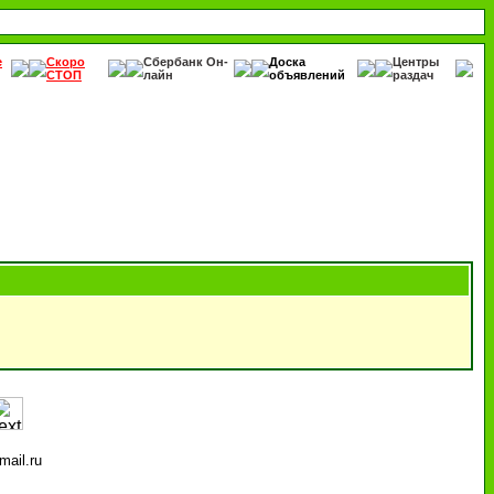
е
Скоро
Сбербанк Он-
Доска
Центры
СТОП
лайн
объявлений
раздач
ail.ru