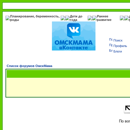
Планирование, беременность,
Дети до
Раннее
роды
года
развитие
Поиск
Профиль
Блоги
Список форумов ОмскМама
По во