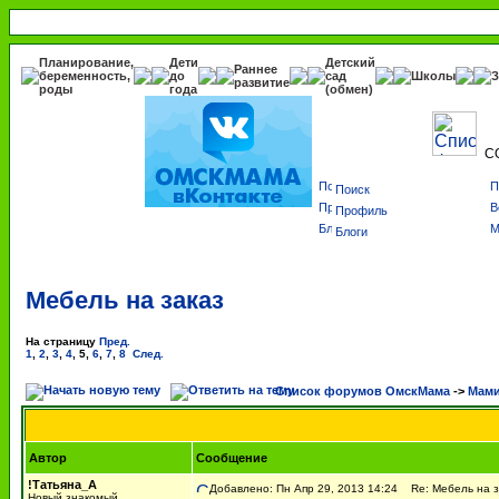
Планирование,
Дети
Детский
Раннее
беременность,
до
сад
Школы
З
развитие
роды
года
(обмен)
С
Поиск
Профиль
Блоги
Мебель на заказ
На страницу
Пред.
1
,
2
,
3
,
4
,
5
,
6
,
7
,
8
След.
Список форумов ОмскМама
->
Мами
Автор
Сообщение
!Татьяна_А
Добавлено: Пн Апр 29, 2013 14:24
Re: Мебель на з
Новый знакомый