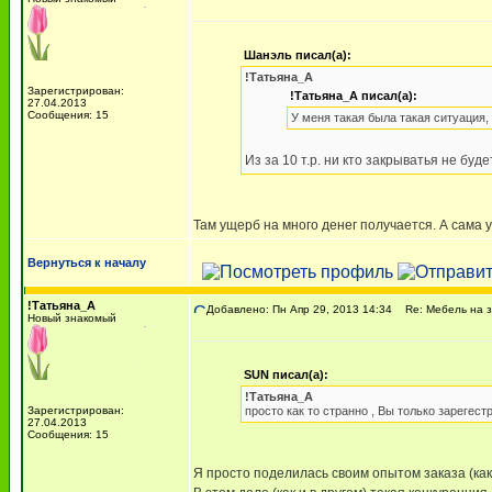
Шанэль писал(а):
!Татьяна_А
Зарегистрирован:
!Татьяна_А писал(а):
27.04.2013
Сообщения: 15
У меня такая была такая ситуация,
Из за 10 т.р. ни кто закрыватья не буд
Там ущерб на много денег получается. А сама у
Вернуться к началу
!Татьяна_А
Добавлено: Пн Апр 29, 2013 14:34
Re: Мебель на з
Новый знакомый
SUN писал(а):
!Татьяна_А
Зарегистрирован:
просто как то странно , Вы только зарегестр
27.04.2013
Сообщения: 15
Я просто поделилась своим опытом заказа (как и