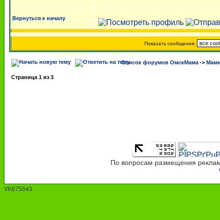
Вернуться к началу
Показать сообщения:
Список форумов ОмскМама
->
Мами
Страница
1
из
3
По вопросам размещения рекламы
VK675543