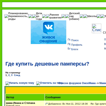
Планирование,
Дети
Детский
Раннее
беременность,
до
сад
Школы
З
развитие
роды
года
(обмен)
С
Поиск
Профиль
Блоги
Где купить дешевые памперсы?
На страницу
1
,
2
,
3
След.
Список форумов ОмскМама
->
Мами
Автор
Сообщение
мама Ивана и Степана
Добавлено: Вс Ноя 11, 2012 18:36
Re: Где купит
Давний друг