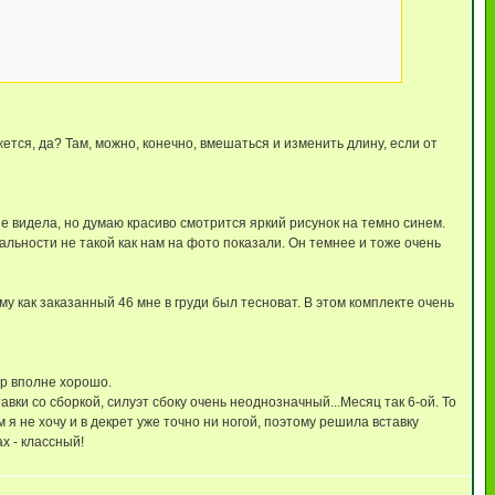
ется, да? Там, можно, конечно, вмешаться и изменить длину, если от
е видела, но думаю красиво смотрится яркий рисунок на темно синем.
еальности не такой как нам на фото показали. Он темнее и тоже очень
у как заказанный 46 мне в груди был тесноват. В этом комплекте очень
ер вполне хорошо.
тавки со сборкой, силуэт сбоку очень неоднозначный...Месяц так 6-ой. То
 я не хочу и в декрет уже точно ни ногой, поэтому решила вставку
х - классный!