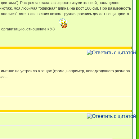
ми цветами"). Расцветка оказалась просто изумительной, насыщенно-
рикотаж, моя любимая "офисная" длина (на рост 160 см). Про размерность
мегаполиса"тоже выше всяких похвал, ручная роспись делает вещи просто
ё- организацию, отношение к УЗ
то именно не устроило в вещах (кроме, например, неподходящего размера
ые...