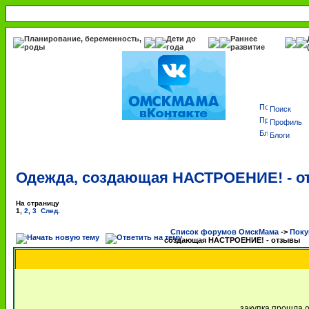
Планирование, беременность,
Дети до
Раннее
роды
года
развитие
Поиск
Профиль
Блоги
Одежда, создающая НАСТРОЕНИЕ! - 
На страницу
1
,
2
,
3
След.
Список форумов ОмскМама
->
Поку
создающая НАСТРОЕНИЕ! - отзывы
закупка прошла о