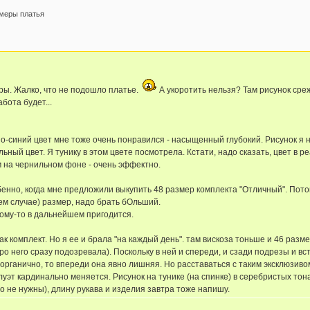
амеры платья
ры. Жалко, что не подошло платье.
А укоротить нельзя? Там рисунок среж
бота будет...
-синий цвет мне тоже очень понравился - насыщенный глубокий. Рисунок я н
ный цвет. Я тунику в этом цвете посмотрела. Кстати, надо сказать, цвет в р
 на чернильном фоне - очень эффектно.
енно, когда мне предложили выкупить 48 размер комплекта "Отличный". Потом
оем случае) размер, надо брать бОльший.
кому-то в дальнейшем пригодится.
к комплект. Но я ее и брала "на каждый день". там вискоза тоньше и 46 разм
про него сразу подозревала). Поскольку в ней и спереди, и сзади подрезы и вс
органично, то впереди она явно лишняя. Но расставаться с таким эксклюзивом
уэт кардинально меняется. Рисунок на тунике (на спинке) в серебристых тона
о не нужны), длину рукава и изделия завтра тоже напишу.