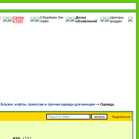
е
Скоро
Сбербанк Он-
Доска
Центры
СТОП
лайн
объявлений
раздач
лузки, кофты, трикотаж и прочая одежда для женщин
->
Одежда,
Поделиться:
92%
[ 13 ]