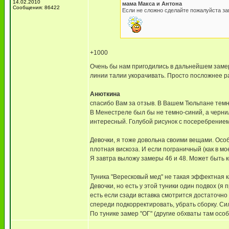
14.02.2010
мама Макса и Антона
Сообщения: 86422
Если не сложно сделайте пожалуйста з
+1000
Очень бы нам пригодились в дальнейшем заме
линии талии укорачивать. Просто посложнее ра
Анюткина
спасибо Вам за отзыв. В Вашем Тюльпане темно
В Менестреле был бы не темно-синий, а черниль
интересный. Голубой рисунок с посеребрением
Девочки, я тоже довольна своими вещами. Особ
плотная вискоза. И если пограничный (как в м
Я завтра выложу замеры 46 и 48. Может быть 
Туника "Вересковый мед" не такая эффектная ка
Девочки, но есть у этой туники один подвох (я 
есть если сзади вставка смотрится достаточно 
спереди подкорректировать, убрать сборку. Сил
По тунике замер "ОГ" (другие обхваты там особ