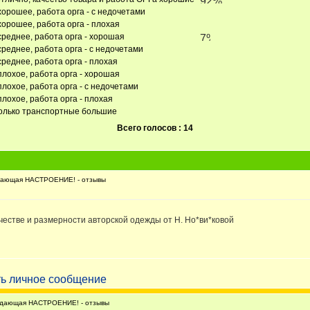
хорошее, работа орга - с недочетами
хорошее, работа орга - плохая
среднее, работа орга - хорошая
среднее, работа орга - с недочетами
среднее, работа орга - плохая
плохое, работа орга - хорошая
плохое, работа орга - с недочетами
плохое, работа орга - плохая
только транспортные большие
Всего голосов : 14
ающая НАСТРОЕНИЕ! - отзывы
ачестве и размерности авторской одежды от Н. Но*ви*ковой
дающая НАСТРОЕНИЕ! - отзывы