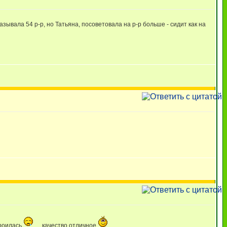
ывала 54 р-р, но Татьяна, посоветовала на р-р больше - сидит как на
троилась
, качество отличное
.