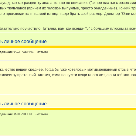
наугад, так как расцветку знала только по описанию ("синее платье с розовы
овых тюльпанов (причём их головки- выпуклые, просто обалденные). Тонкий т
этого производителя, на мой взгляд- надо брать свой размер. Джемпер "Огни 
бязательно поучаствую. Татьяна, вам, как всегда- "5" с большим плюсом за вс
дающая НАСТРОЕНИЕ! - отзывы
то качество вещей среднее. Тогда бы уже хотелось и мотивированный отзыв, ч
к качеству претензий никаких, сама ношу эти вещи много лет, а они всё как нов
дающая НАСТРОЕНИЕ! - отзывы