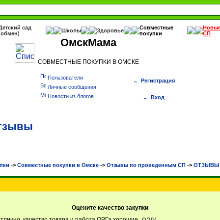
Детский сад
Совместные
Новы
Школы
Здоровье
(обмен)
покупки
СП
ОмскМама
СОВМЕСТНЫЕ ПОКУПКИ В ОМСКЕ
Пользователи
Регистрация
Личные сообщения
Новости из блогов
Вход
отзывы
пки
->
Cовместные покупки в Омске
->
Отзывы по проведенным СП
->
ОТЗЫВЫ Б
Оцените качество закупки
тлично, качество товара и работа ОРГа хорошие