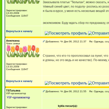
Заказывала платье "Тюльпан", можно сказать, 
тёмный синий цвет, по подолу- роспись из роз
Зарегистрирован:
я была в курсе, у меня есть несколько вещей 
13.03.2009
Сообщения: 11647
эксклюзивом. Буду ждать сбор по предзаказу, о
Вернуться к началу
Анюткина
Добавлено: Чт Дек 06, 2012 21:37
Re: Одежда, соз
Член семьи
Странно, что кто-то проголосовал за пункт, ч
и длины, но это ведь и не качество). По-моему, 
Зарегистрирован:
13.03.2009
Сообщения: 11647
Вернуться к началу
TSТатьяна
Добавлено: Чт Дек 06, 2012 21:55
Re: Одежда, соз
VIP-организатор
kykla писал(а):
Зарегистрирован: