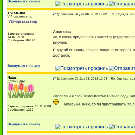
Вернуться к началу
TSТатьяна
Добавлено: Чт Дек 06, 2012 22:02
Re: Одежда, соз
VIP-организатор
Анюткина
Зарегистрирован:
да, я очень придираюсь к качеству (издержки п
14.02.2010
Сообщения: 86422
рисунок.
С другой стороны, если заглянуть в интернет-
достался.
Вернуться к началу
Natas
Добавлено: Сб Дек 08, 2012 12:08
Re: Одежда, соз
Давний друг
Забрала и я свой заказ-платье Бизнес леди, ка
Теперь не знаю, то ли пристраивать, то 
Зарегистрирован: 15.11.2009
Сообщения: 1216
Вернуться к началу