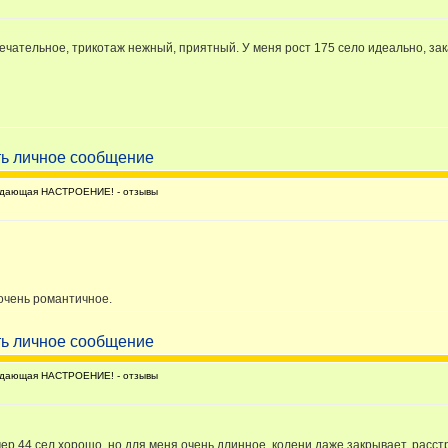
чательное, трикотаж нежный, приятный. У меня рост 175 село идеально, заказ
дающая НАСТРОЕНИЕ! - отзывы
очень романтичное.
дающая НАСТРОЕНИЕ! - отзывы
ер 44 сел хорошо, но для меня очень длинное, колени даже закрывает, расс