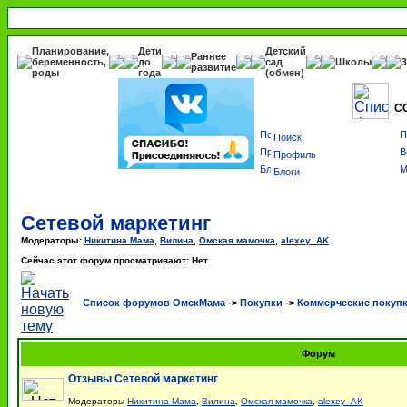
Планирование,
Дети
Детский
Раннее
беременность,
до
сад
Школы
З
развитие
роды
года
(обмен)
С
Поиск
Профиль
Блоги
Сетевой маркетинг
Модераторы:
Никитина Мама
,
Вилина
,
Омская мамочка
,
alexey_AK
Сейчас этот форум просматривают: Нет
Список форумов ОмскМама
->
Покупки
->
Коммерческие покуп
Форум
Отзывы Сетевой маркетинг
Модераторы
Никитина Мама
,
Вилина
,
Омская мамочка
,
alexey_AK