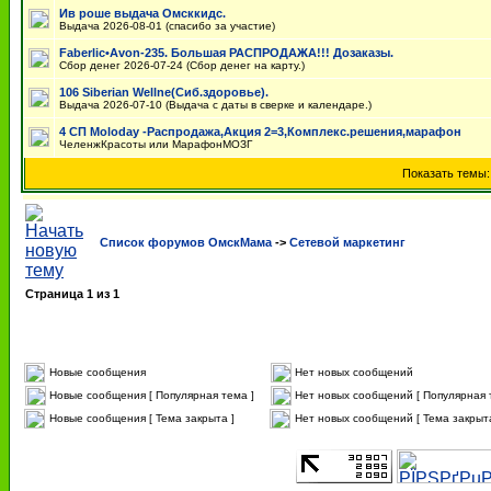
Ив роше выдача Омсккидс.
Выдача 2026-08-01 (спасибо за участие)
Faberlic•Avon-235. Большая РАСПРОДАЖА!!! Дозаказы.
Сбор денег 2026-07-24 (Сбор денег на карту.)
106 Siberian Wellne(Сиб.здоровье).
Выдача 2026-07-10 (Выдача с даты в сверке и календаре.)
4 СП Мoloday -Распродажа,Акция 2=3,Комплекс.решения,марафон
ЧеленжКрасоты или МарафонМОЗГ
Показать темы
Список форумов ОмскМама
->
Сетевой маркетинг
Страница
1
из
1
Новые сообщения
Нет новых сообщений
Новые сообщения [ Популярная тема ]
Нет новых сообщений [ Популярная 
Новые сообщения [ Тема закрыта ]
Нет новых сообщений [ Тема закрыта