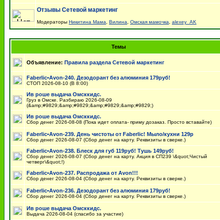
Отзывы Сетевой маркетинг
Модераторы
Никитина Мама
,
Вилина
,
Омская мамочка
,
alexey_AK
Темы
Объявление:
Правила раздела Сетевой маркетинг
Faberlic•Avon-240. Дезодорант без алюминия 179руб!
СТОП 2026-08-10 (В 8:00)
Ив роше выдача Омсккидс.
Груз в Омске. Разбираю 2026-08-09
(&amp;#9829;&amp;#9829;&amp;#9829;&amp;#9829;)
Ив роше выдача Омсккидс.
Сбор денег 2026-08-08 (Пока идет оплата- приму дозаказ. Просто вставайте)
Faberlic•Avon-239. День чистоты от Faberlic! Мыло/кухни 129р
Сбор денег 2026-08-07 (Сбор денег на карту. Реквизиты в сверке.)
Faberlic•Avon-238. Блеск для губ 119руб! Тушь 149руб!
Сбор денег 2026-08-07 (Сбор денег на карту. Акция в СП239 \&quot;Чистый
четверг\&quot;!)
Faberlic•Avon-237. Распродажа от Avon!!!
Сбор денег 2026-08-04 (Сбор денег на карту. Реквизиты в сверке.)
Faberlic•Avon-236. Дезодорант без алюминия 179руб!
Сбор денег 2026-08-04 (Сбор денег на карту. Реквизиты в сверке.)
Ив роше выдача Омсккидс.
Выдача 2026-08-04 (спасибо за участие)