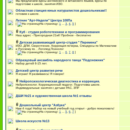
Мы предлагаем курсы английского и китайского языков, курсы по
подготовке к школе, занятия ИЗО.
Областная станция юных натуралистов дошкольникам!!
готовим к школе.
Летние "Арт-Недели" Центра 100Па
[
На страницу:
1
...
3
,
4
,
5
]
Куб - студия робототехники и программирования
Наш адрес - Пригородная 21к4! Пробное - бесплатно
Детская развивающий центр-студия " Перемена"
ИЗО, ДПИ, Скорочтение, Коррекция почерка, Спецкурсы по Математике
и Русскому яз. , Логопед,Психолог
[
На страницу:
1
...
6
,
7
,
8
]
Образцовый ансамбль народного танца "Подснежник"
Набор детей 6-15 лет.
Детский центр развития речи
Я играю! Я развиваюсь! Я говорю!
Нейропсихологическая диагностика и коррекция.
Нейропсихолог. Коррекционный педагог. Подготовка школе.
Индивидуальные занятия с детьми РАС, ЗПР
ДШИ №21 и художественная школа №1 отзывы
Дошкольный центр "Азбука"
Нам 4 года! Набор на новый учебный год открыт - добро пожаловать!
[
На страницу:
1
...
5
,
6
,
7
]
Школа искусств №13