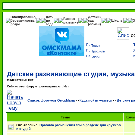
Планирование,
Дети
Детский
Раннее
беременность,
до
сад
Школы
З
развитие
роды
года
(обмен)
С
Поиск
Профиль
Блоги
Детские развивающие студии, музыка
Модераторы: Нет
Сейчас этот форум просматривают: Нет
Список форумов ОмскМама
->
Куда пойти учиться
->
Детские р
Темы
Комм
Объявление:
Правила размещения тем в разделе для кружков
и студий