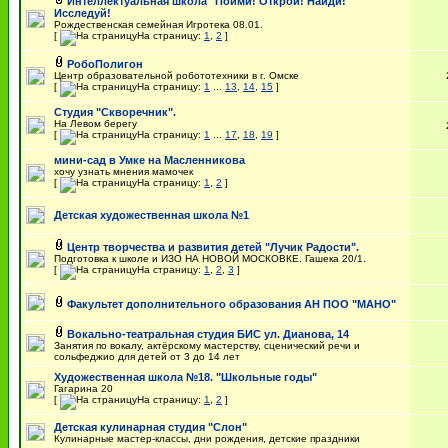
Интеллектуальная школа "Пойми! Открой! Найди!
Исследуй!
Рождественская семейная Игротека 08.01.
[
На страницу:
1
,
2
]
РобоПолигон
Центр образовательной робототехники в г. Омске
[
На страницу:
1
...
13
,
14
,
15
]
Студия "Скворечник".
На Левом берегу
[
На страницу:
1
...
17
,
18
,
19
]
мини-сад в Умке на Масленникова
хочу узнать мнения мамочек
[
На страницу:
1
,
2
]
Дет­ская ху­до­же­ствен­ная шко­ла №1
Центр творчества и развития детей "Лучик Радости".
Подготовка к школе и ИЗО НА НОВОЙ МОСКОВКЕ. Гашека 20/1.
[
На страницу:
1
,
2
,
3
]
Факультет дополнительного образования АН ПОО "МАНО"
Вокально-театральная студия БИС ул. Дианова, 14
Занятия по вокалу, актёрскому мастерству, сценический речи и
сольфеджио для детей от 3 до 14 лет
Художественная школа №18. "Школьные годы"
Гагарина 20
[
На страницу:
1
,
2
]
Детская кулинарная студия "Слон"
Кулинарные мастер-классы, дни рождения, детские праздники