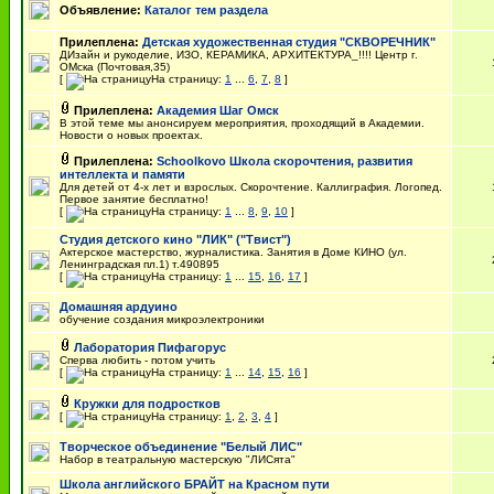
Объявление:
Каталог тем раздела
Прилеплена:
Детская художественная студия "СКВОРЕЧНИК"
ДИзайн и рукоделие, ИЗО, КЕРАМИКА, АРХИТЕКТУРА_!!!! Центр г.
ОМска (Почтовая,35)
[
На страницу:
1
...
6
,
7
,
8
]
Прилеплена:
Академия Шаг Омск
В этой теме мы анонсируем мероприятия, проходящий в Академии.
Новости о новых проектах.
Прилеплена:
Schoolkovo Школа скорочтения, развития
интеллекта и памяти
Для детей от 4-х лет и взрослых. Скорочтение. Каллиграфия. Логопед.
Первое занятие бесплатно!
[
На страницу:
1
...
8
,
9
,
10
]
Студия детского кино "ЛИК" ("Твист")
Актерское мастерство, журналистика. Занятия в Доме КИНО (ул.
Ленинградская пл.1) т.490895
[
На страницу:
1
...
15
,
16
,
17
]
Домашняя ардуино
обучение создания микроэлектроники
Лаборатория Пифагорус
Сперва любить - потом учить
[
На страницу:
1
...
14
,
15
,
16
]
Кружки для подростков
[
На страницу:
1
,
2
,
3
,
4
]
Творческое объединение "Белый ЛИС"
Набор в театральную мастерскую "ЛИСята"
Школа английского БРАЙТ на Красном пути