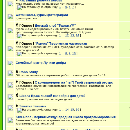
Как занять ребенка летом?
Куда отдать ребенка на время летних каникул...
[
На страницу:
1
...
5
,
6
,
7
]
Фотошколы, курсы фотографии
для подростков
[ Опрос ]
Детский клуб "ТехникУМ"
Курсы 3D моделирования и 3D печати, основы и языки
программирования, Scratch, КосмоАрдуино, 3D ручки
[
На страницу:
1
...
12
,
13
,
14
]
[ Опрос ]
"Рыжик" Творческая мастерская
Лев.берег. Рисование от 3 лет, рукоделие от 5, валяние от 7, мастер-
классы для всех!
[
На страницу:
1
...
8
,
9
,
10
]
Семейный центр Лучики добра
Robo Study
Образовательная и спортивная робототехника для деток 6 - 18
[ Опрос ]
С компьютером на "ты"! Твой секретный ресурс
Бесплатное обучение информатике по программе "Навигатор" для
детей 10-14 лет
Школа Бразильской капоэйры для детей
Школа Бразильской капоэйры для детей
Занятия танцами
[
На страницу:
1
...
14
,
15
,
16
]
KIBERone - первая международная школа программирования!
Заменяем бесполезное времяпрепровождение в телефоне и за
компьютером на полезное!