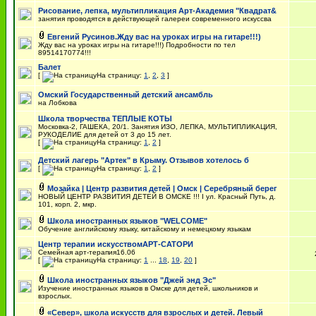
Рисование, лепка, мультипликация Арт-Академия "Квадрат&
занятия проводятся в действующей галереи современного искуссва
Евгений Русинов.Жду вас на уроках игры на гитаре!!!)
Жду вас на уроках игры на гитаре!!!) Подробности по тел
89514170774!!!
Балет
[
На страницу:
1
,
2
,
3
]
Омский Государственный детский ансамбль
на Лобкова
Школа творчества ТЕПЛЫЕ КОТЫ
Московка-2, ГАШЕКА, 20/1. Занятия ИЗО, ЛЕПКА, МУЛЬТИПЛИКАЦИЯ,
РУКОДЕЛИЕ для детей от 3 до 15 лет.
[
На страницу:
1
,
2
]
Детский лагерь "Артек" в Крыму. Отзывов хотелось б
[
На страницу:
1
,
2
]
Мозайка | Центр развития детей | Омск | Серебряный берег
НОВЫЙ ЦЕНТР РАЗВИТИЯ ДЕТЕЙ В ОМСКЕ !!! I ул. Красный Путь, д.
101, корп. 2, мкр.
Школа иностранных языков "WELCOME"
Обучение английскому языку, китайскому и немецкому языкам
Центр терапии искусствомАРТ-САТОРИ
Семейная арт-терапия16.06
[
На страницу:
1
...
18
,
19
,
20
]
Школа иностранных языков "Джей энд Эс"
Изучение иностранных языков в Омске для детей, школьников и
взрослых.
«Север», школа искусств для взрослых и детей. Левый