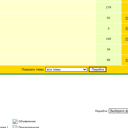
179
52
Я
Я
3
140
Я
34
86
Я
Показать темы:
Перейти:
Объявление
тема ]
Прилепленная