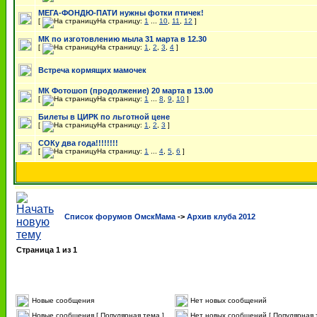
МЕГА-ФОНДЮ-ПАТИ нужны фотки птичек!
[
На страницу:
1
...
10
,
11
,
12
]
МК по изготовлению мыла 31 марта в 12.30
[
На страницу:
1
,
2
,
3
,
4
]
Встреча кормящих мамочек
МК Фотошоп (продолжение) 20 марта в 13.00
[
На страницу:
1
...
8
,
9
,
10
]
Билеты в ЦИРК по льготной цене
[
На страницу:
1
,
2
,
3
]
СОКу два года!!!!!!!!
[
На страницу:
1
...
4
,
5
,
6
]
Список форумов ОмскМама
->
Архив клуба 2012
Страница
1
из
1
Новые сообщения
Нет новых сообщений
Новые сообщения [ Популярная тема ]
Нет новых сообщений [ Популярная 