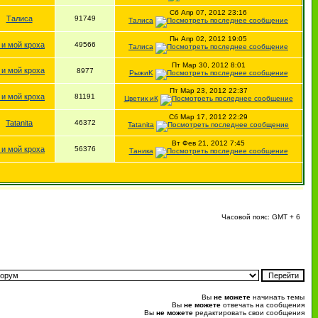
Сб Апр 07, 2012 23:16
Талиса
91749
Талиса
Пн Апр 02, 2012 19:05
 и мой кроха
49566
Талиса
Пт Мар 30, 2012 8:01
 и мой кроха
8977
РыжиK
Пт Мар 23, 2012 22:37
 и мой кроха
81191
Цветик иК
Сб Мар 17, 2012 22:29
Tatanita
46372
Tatanita
Вт Фев 21, 2012 7:45
 и мой кроха
56376
Таника
Часовой пояс: GMT + 6
Вы
не можете
начинать темы
Вы
не можете
отвечать на сообщения
Вы
не можете
редактировать свои сообщения