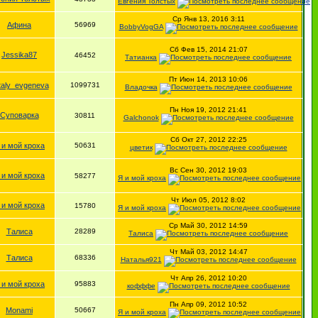
Евгения Толстых
Ср Янв 13, 2016 3:11
Афина
56969
BobbyVogGA
Сб Фев 15, 2014 21:07
Jessika87
46452
Татианка
Пт Июн 14, 2013 10:06
taly_evgeneva
1099731
Владочка
Пн Ноя 19, 2012 21:41
Суповарка
30811
Galchonok
Сб Окт 27, 2012 22:25
 и мой кроха
50631
цветик
Вс Сен 30, 2012 19:03
 и мой кроха
58277
Я и мой кроха
Чт Июл 05, 2012 8:02
 и мой кроха
15780
Я и мой кроха
Ср Май 30, 2012 14:59
Талиса
28289
Талиса
Чт Май 03, 2012 14:47
Талиса
68336
Наталья921
Чт Апр 26, 2012 10:20
 и мой кроха
95883
кофффе
Пн Апр 09, 2012 10:52
Monami
50667
Я и мой кроха