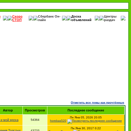
е
Скоро
Сбербанк Он-
Доска
Центры
СТОП
лайн
объявлений
раздач
Отметить все темы как прочтённые
Автор
Просмотров
Последнее сообщение
Пн Янв 05, 2026 20:05
 и мой кроха
54364
horebas520
Пн Янв 30, 2017 0:22
гения Толстых
43733