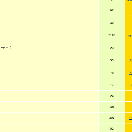
62
40
2118
na
здник ;)
23
53
Я
Я
70
Я
14
24
104
201
Я
52