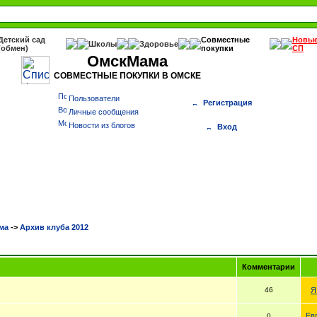
Детский сад
Совместные
Новы
Школы
Здоровье
(обмен)
покупки
СП
ОмскМама
СОВМЕСТНЫЕ ПОКУПКИ В ОМСКЕ
Пользователи
Регистрация
Личные сообщения
Новости из блогов
Вход
ма
->
Архив клуба 2012
Комментарии
46
Я
Ев
0