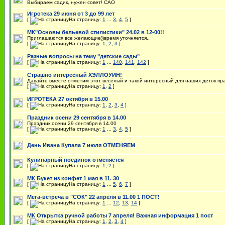
Выбираем садик, нужен совет! САО
Игротека 29 июня от 3 до 99 лет
[
На страницу:
1
...
3
,
4
,
5
]
МК"Основы бельевой стилистики" 24.02 в 12-00!!
Приглашаются все желающие))время уточняется..
[
На страницу:
1
,
2
,
3
]
Разные вопросы на тему "детские сады"
[
На страницу:
1
...
140
,
141
,
142
]
Страшно интересный ХЭЛЛОУИН!
Давайте вместе отметим этот весёлый и такой интересный для наших деток пра
[
На страницу:
1
,
2
]
ИГРОТЕКА 27 октября в 15.00
[
На страницу:
1
,
2
,
3
,
4
]
Праздник осени 29 сентября в 14.00
Праздник осени 29 сентября в 14.00
[
На страницу:
1
...
3
,
4
,
5
]
День Ивана Купала 7 июля ОТМЕНЯЕМ
Кулинарный поединок отменяется
[
На страницу:
1
,
2
]
МК Букет из конфет 1 мая в 11. 30
[
На страницу:
1
...
5
,
6
,
7
]
Мега-встреча в "СОК" 22 апреля в 11.00 1 ПОСТ!
[
На страницу:
1
...
12
,
13
,
14
]
МК Открытка ручной работы 7 апреля! Важная информация 1 пост
[
На страницу:
1
,
2
,
3
,
4
]