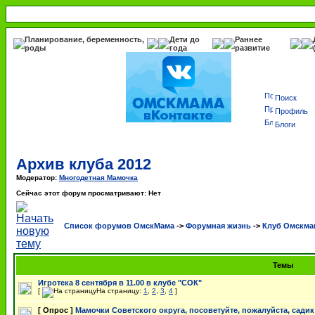
Планирование, беременность,
Дети до
Раннее
роды
года
развитие
Поиск
Профиль
Блоги
Архив клуба 2012
Модератор:
Многодетная Мамочка
Сейчас этот форум просматривают: Нет
Список форумов ОмскМама
->
Форумная жизнь
->
Клуб Омскма
Темы
Игротека 8 сентября в 11.00 в клубе "СОК"
[
На страницу:
1
,
2
,
3
,
4
]
[ Опрос ]
Мамочки Советского округа, посоветуйте, пожалуйста, садик