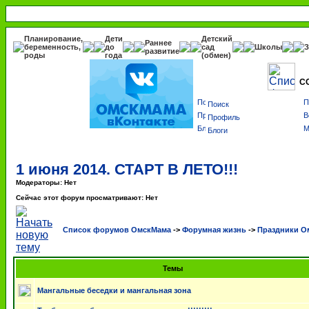
Планирование,
Дети
Детский
Раннее
беременность,
до
сад
Школы
З
развитие
роды
года
(обмен)
С
Поиск
Профиль
Блоги
1 июня 2014. СТАРТ В ЛЕТО!!!
Модераторы: Нет
Сейчас этот форум просматривают: Нет
Список форумов ОмскМама
->
Форумная жизнь
->
Праздники 
Темы
Мангальные беседки и мангальная зона