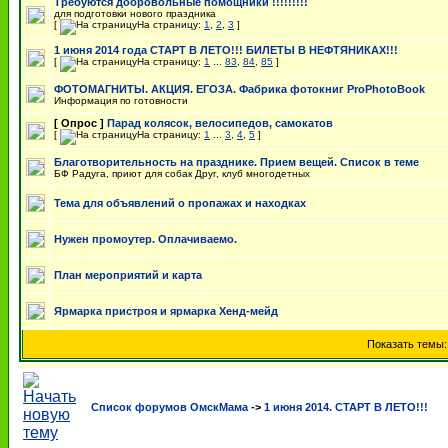
Требуются добровольные помощники !!!!!!!!!
для подготовки нового праздника
[
На страницу:
1
,
2
,
3
]
1 июня 2014 года СТАРТ В ЛЕТО!!! БИЛЕТЫ В НЕФТЯНИКАХ!!!
[
На страницу:
1
...
83
,
84
,
85
]
ФОТОМАГНИТЫ. АКЦИЯ. ЕГОЗА. Фабрика фотокниг ProPhotoBook
Информация по готовности
[ Опрос ]
Парад колясок, велосипедов, самокатов
[
На страницу:
1
...
3
,
4
,
5
]
Благотворительность на празднике. Прием вещей. Список в теме
БФ Радуга, приют для собак Друг, клуб многодетных
Тема для объявлений о пропажах и находках
Нужен промоутер. Оплачиваемо.
План мероприятий и карта
Ярмарка пристроя и ярмарка Хенд-мейд
Показать темы
Список форумов ОмскМама
->
1 июня 2014. СТАРТ В ЛЕТО!!!