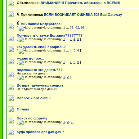
Объявление:
ВНИМАНИЕ!!! Прочитать обязательно ВСЕМ!!!
Прилеплена:
ЕСЛИ ВОЗНИКАЕТ ОШИБКА 502 Bad Gateway
Вниманию модератора!
[
На страницу:
1
...
91
,
92
,
93
]
Почему я в статусе Должник????????
[
На страницу:
1
...
3
,
4
,
5
]
как удалить свой профиль?
[
На страницу:
1
...
4
,
5
,
6
]
можно вопрос..
[
На страницу:
1
...
7
,
8
,
9
]
подскажите что делать???
Ни заказа, ни денег
[
На страницу:
1
,
2
]
Возврат денежных средств
Не отдают внаглую деньги
Вопрос к орг olabul.
Оплата
Поиск по форуму
[
На страницу:
1
,
2
,
3
]
Куда пропала орг gav-gav ?