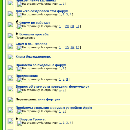
Прикрепление картинок!
[
На страницу:
1
,
2
]
Для чего создавался этот форум
[
На страницу:
1
,
2
,
3
,
4
]
Форум не работает
[
На страницу:
1
...
29
,
30
,
31
]
Большая просьба
Предложение
Спам в ЛС - жалоба
[
На страницу:
1
...
15
,
16
,
17
]
Книга благодарности.
Проблема со входом на форум
[
На страницу:
1
,
2
]
Предложение
[
На страницу:
1
,
2
,
3
]
Вопрос об этичности поведения форумчанок
[
На страницу:
1
,
2
]
Перемещена:
анна фортуна
Проблемы открытия форума с устройств Apple
[
На страницу:
1
,
2
]
Вирусы Трояны.
[
На страницу:
1
,
2
,
3
,
4
]