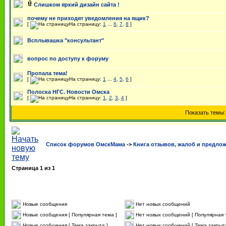
Слишком яркий дизайн сайта !
почему не приходят уведомления на ящик?
[
На страницу:
1
...
6
,
7
,
8
]
Всплывашка "консультант"
вопрос по доступу к форуму
Пропала тема!
[
На страницу:
1
...
4
,
5
,
6
]
Полоска НГС. Новости Омска
[
На страницу:
1
,
2
,
3
,
4
]
Показать темы
Список форумов ОмскМама
->
Книга отзывов, жалоб и предло
Страница
1
из
1
Новые сообщения
Нет новых сообщений
Новые сообщения [ Популярная тема ]
Нет новых сообщений [ Популярная 
Новые сообщения [ Тема закрыта ]
Нет новых сообщений [ Тема закрыта