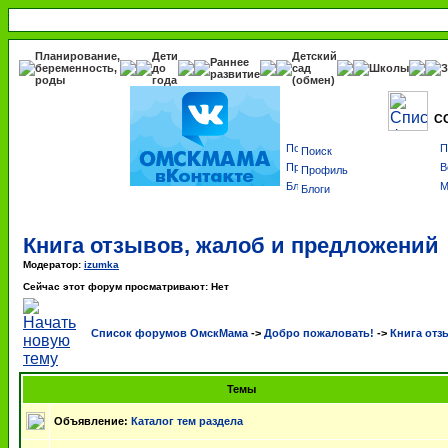
Планирование,
Дети
Детский
Раннее
беременность,
до
сад
Школы
З
развитие
роды
года
(обмен)
С
Поиск
Профиль
Блоги
Книга отзывов, жалоб и предложений
Модератор:
izumka
Сейчас этот форум просматривают: Нет
Список форумов ОмскМама
->
Добро пожаловать!
->
Книга отз
Темы
Объявление:
Каталог тем раздела