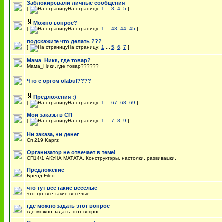
Заблокировали личные сообщения
[
На страницу:
1
...
3
,
4
,
5
]
Можно вопрос?
[
На страницу:
1
...
43
,
44
,
45
]
подскажите что делать ???
[
На страницу:
1
...
5
,
6
,
7
]
Мама_Ники, где товар?
Мама_Ники, где товар??????
Что с оргом olabul????
Предложения :)
[
На страницу:
1
...
67
,
68
,
69
]
Мои заказы в СП
[
На страницу:
1
...
7
,
8
,
9
]
Ни заказа, ни денег
Сп 219 Kapriz
Организатор не отвечает в теме!
СП14/1 АКУНА МАТАТА. Конструкторы, настолки, развивашки.
Предложение
Бренд Fileo
что тут все такие веселые
что тут все такие веселые
где можно задать этот вопрос
где можно задать этот вопрос