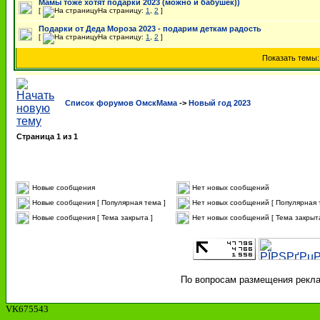
Мамы тоже хотят подарки 2023 (можно и бабушек))
[
На страницу:
1
,
2
]
Подарки от Деда Мороза 2023 - подарим деткам радость
[
На страницу:
1
,
2
]
Показать темы
Список форумов ОмскМама
->
Новый год 2023
Страница
1
из
1
Новые сообщения
Нет новых сообщений
Новые сообщения [ Популярная тема ]
Нет новых сообщений [ Популярная 
Новые сообщения [ Тема закрыта ]
Нет новых сообщений [ Тема закрыта
По вопросам размещения реклам
VK675543