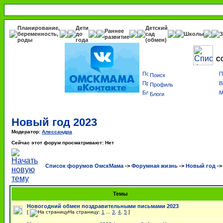
Планирование,
Дети
Детский
Раннее
беременность,
до
сад
Школы
З
развитие
роды
года
(обмен)
С
Поиск
Профиль
Блоги
Новый год 2023
Модератор:
Алессандра
Сейчас этот форум просматривают: Нет
Список форумов ОмскМама
->
Форумная жизнь
->
Новый год
-
Темы
Новогодний обмен поздравительными письмами 2023
[
На страницу:
1
...
3
,
4
,
5
]