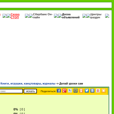
е
Скоро
Сбербанк Он-
Доска
Центры
СТОП
лайн
объявлений
раздач
ниги, игрушки, канцтовары, журналы
->
Делай уроки сам
Поделиться:
0%
[ 0 ]