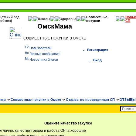
Детский сад
Совместные
Новы
Школы
Здоровье
(обмен)
покупки
СП
ОмскМама
СОВМЕСТНЫЕ ПОКУПКИ В ОМСКЕ
Пользователи
Регистрация
Личные сообщения
Новости из блогов
Вход
пки
->
Cовместные покупки в Омске
->
Отзывы по проведенным СП
->
ОТЗЫВЫ К
Оцените качество закупки
отлично, качество товара и работа ОРГа хорошие