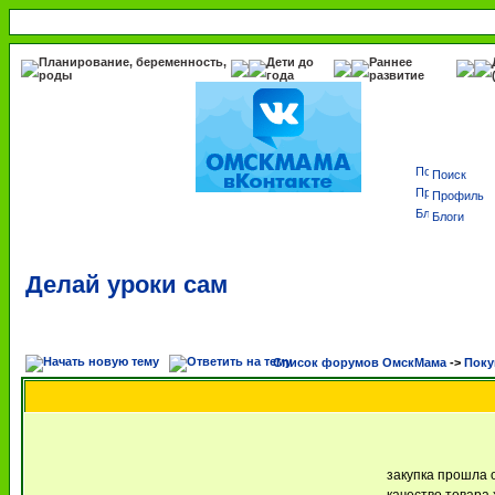
Планирование, беременность,
Дети до
Раннее
роды
года
развитие
Поиск
Профиль
Блоги
Делай уроки сам
Список форумов ОмскМама
->
Поку
закупка прошла 