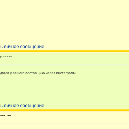
роки сам
окупала у вашего поставщика через инстаграмм
оки сам