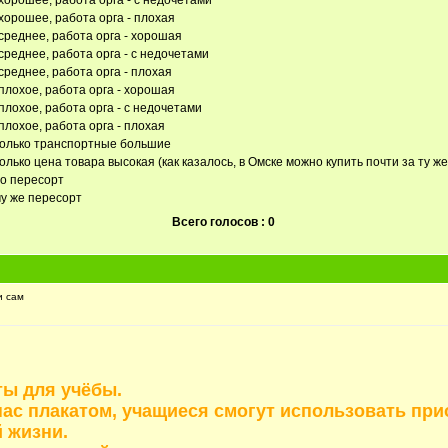
хорошее, работа орга - с недочетами
хорошее, работа орга - плохая
среднее, работа орга - хорошая
среднее, работа орга - с недочетами
среднее, работа орга - плохая
плохое, работа орга - хорошая
плохое, работа орга - с недочетами
плохое, работа орга - плохая
только транспортные большие
олько цена товара высокая (как казалось, в Омске можно купить почти за ту же
но пересорт
му же пересорт
Всего голосов : 0
и сам
ты для учёбы.
 нас плакатом, учащиеся смогут использовать пр
 жизни.