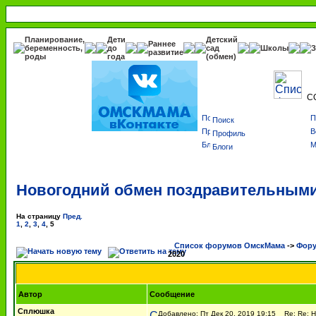
Планирование,
Дети
Детский
Раннее
беременность,
до
сад
Школы
З
развитие
роды
года
(обмен)
С
Поиск
Профиль
Блоги
Новогодний обмен поздравительными
На страницу
Пред.
1
,
2
,
3
,
4
,
5
Список форумов ОмскМама
->
Фору
2020
Автор
Сообщение
Сплюшка
Добавлено: Пт Дек 20, 2019 19:15
Re: Re: Н