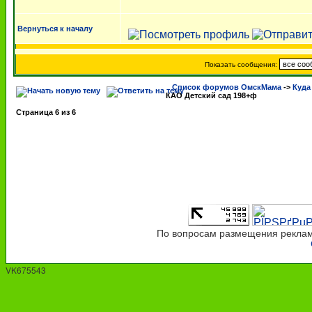
Вернуться к началу
Показать сообщения:
Список форумов ОмскМама
->
Куда
КАО Детский сад 198+ф
Страница
6
из
6
По вопросам размещения рекламы
VK675543