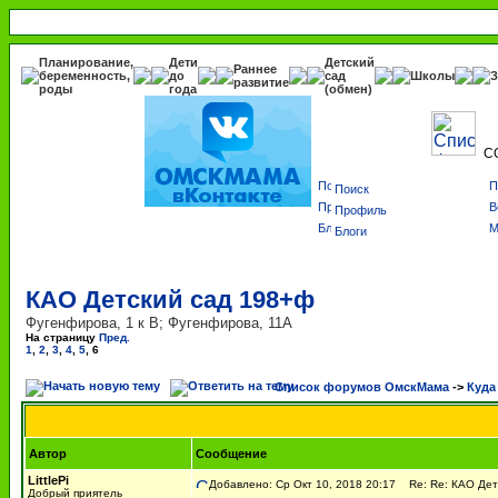
Планирование,
Дети
Детский
Раннее
беременность,
до
сад
Школы
З
развитие
роды
года
(обмен)
С
Поиск
Профиль
Блоги
КАО Детский сад 198+ф
Фугенфирова, 1 к В; Фугенфирова, 11А
На страницу
Пред.
1
,
2
,
3
,
4
,
5
,
6
Список форумов ОмскМама
->
Куда
Автор
Сообщение
LittlePi
Добавлено: Ср Окт 10, 2018 20:17
Re: Re: КАО Дет
Добрый приятель