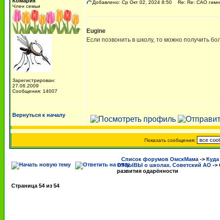
Комарик
Добавлено: Ср Окт 02, 2024 8:50
Re: Re: САО гимна
Член семьи
Eugine
Если позвонить в школу, то можно получить б
Зарегистрирован:
27.06.2009
Сообщения: 14007
Вернуться к началу
Показать сообщения:
Список форумов ОмскМама
->
Куда
ОТЗЫВЫ о школах. Советский АО
->
развития одарённости
Страница
54
из
54