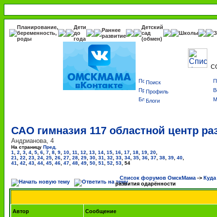
Планирование,
Дети
Детский
Раннее
беременность,
до
сад
Школы
З
развитие
роды
года
(обмен)
С
Поиск
Профиль
Блоги
САО гимназия 117 областной центр ра
Андрианова, 4
На страницу
Пред.
1
,
2
,
3
,
4
,
5
,
6
,
7
,
8
,
9
,
10
,
11
,
12
,
13
,
14
,
15
,
16
,
17
,
18
,
19
,
20
,
21
,
22
,
23
,
24
,
25
,
26
,
27
,
28
,
29
,
30
,
31
,
32
,
33
,
34
,
35
,
36
,
37
,
38
,
39
,
40
,
41
,
42
,
43
,
44
,
45
,
46
,
47
,
48
,
49
,
50
,
51
,
52
,
53
,
54
Список форумов ОмскМама
->
Куда
развития одарённости
Автор
Сообщение