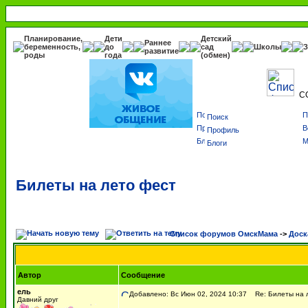
Планирование,
Дети
Детский
Раннее
беременность,
до
сад
Школы
З
развитие
роды
года
(обмен)
С
Поиск
Профиль
Блоги
Билеты на лето фест
Список форумов ОмскМама
->
Доск
Автор
Сообщение
ель
Добавлено: Вс Июн 02, 2024 10:37
Re: Билеты на 
Давний друг