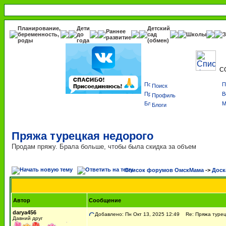
Планирование,
Дети
Детский
Раннее
беременность,
до
сад
Школы
З
развитие
роды
года
(обмен)
С
Поиск
Профиль
Блоги
Пряжа турецкая недорого
Продам пряжу. Брала больше, чтобы была скидка за объем
Список форумов ОмскМама
->
Доск
Автор
Сообщение
darya456
Добавлено: Пн Окт 13, 2025 12:49
Re: Пряжа турец
Давний друг