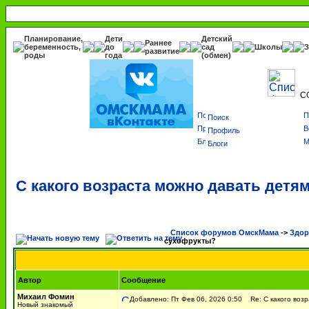
Планирование,
Дети
Детский
Раннее
беременность,
до
сад
Школы
З
развитие
роды
года
(обмен)
С
Поиск
Профиль
Блоги
С какого возраста можно давать детя
Список форумов ОмскМама
->
Здор
сухофрукты?
Автор
Сообщение
Михаил Фомин
Добавлено: Пт Фев 06, 2026 0:50
Re: С какого возр
Новый знакомый