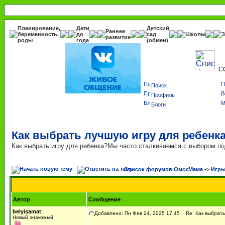
Планирование,
Дети
Детский
Раннее
беременность,
до
сад
Школы
З
развитие
роды
года
(обмен)
С
Поиск
Профиль
Блоги
Как выбрать лучшую игру для ребенк
Как выбрать игру для ребенка?Мы часто сталкиваемся с выбором по
Список форумов ОмскМама
->
Игры
Автор
Сообщение
belyisamat
Добавлено: Пн Фев 24, 2025 17:45
Re: Как выбрать
Новый знакомый