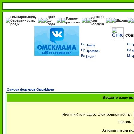
Планирование,
Дети
Детский
Раннее
беременность,
до
сад
Школы
развитие
роды
года
(обмен)
СОВ
Поиск
П
Профиль
Л
Блоги
Н
Список форумов ОмскМама
Введите ваше имя
Имя (ник) или адрес электронной почты:
Пароль:
Автоматически вх