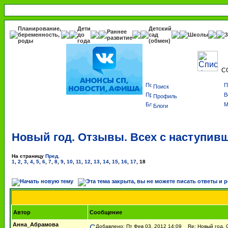
Планирование,
Дети
Детский
Раннее
беременность,
до
сад
Школы
З
развитие
роды
года
(обмен)
С
Поиск
Профиль
Блоги
Новый год. Отзывы. Всех с наступив
На страницу
Пред.
1
,
2
,
3
,
4
,
5
,
6
,
7
,
8
,
9
,
10
,
11
,
12
,
13
,
14
,
15
,
16
,
17
,
18
Автор
Сообщение
Анна_Абрамова
Добавлено: Пт Фев 03, 2012 14:09
Re: Новый год. О