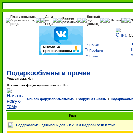
Планирование,
Дети
Детский
Раннее
беременность,
до
сад
Школы
З
развитие
роды
года
(обмен)
С
Поиск
Профиль
Блоги
Подаркообмены и прочее
Модераторы: Нет
Сейчас этот форум просматривают: Нет
Список форумов ОмскМама
->
Форумная жизнь
->
Подаркообме
Темы
Подаркообмен для мал. и дев. - к 23 и 8 Подробности в теме..