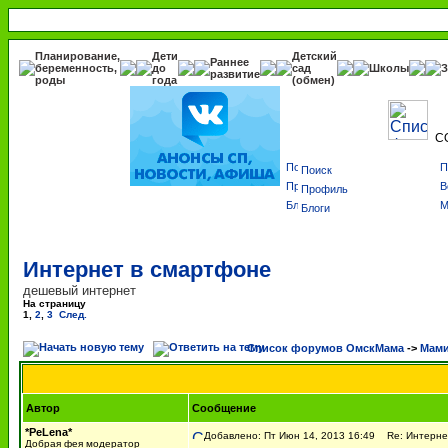
Планирование,
Дети
Детский
Раннее
беременность,
до
сад
Школы
З
развитие
роды
года
(обмен)
С
Поиск
Профиль
Блоги
Интернет в смартфоне
дешевый интернет
На страницу
1
,
2
,
3
След.
Список форумов ОмскМама
->
Мами
Автор
Сообщение
*PeLena*
Добавлено: Пт Июн 14, 2013 16:49
Re: Интерне
Добрая фея модератор