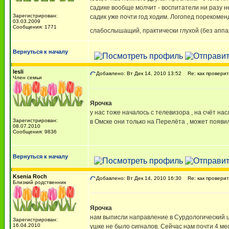
садике вообще молчит - воспитатели ни разу н
Зарегистрирован:
садик уже почти год ходим. Логопед порекомен
03.03.2009
Сообщения: 1771
слабослышащий, практически глухой (без аппа
Вернуться к началу
lesli
Добавлено: Вт Дек 14, 2010 13:52
Re: как проверит
Член семьи
Ярочка
у нас тоже началось с телевизора , на счёт нас
Зарегистрирован:
в Омске они только на Перелёта , может появи
08.07.2010
Сообщения: 9836
Вернуться к началу
Ksenia Roch
Добавлено: Вт Дек 14, 2010 16:30
Re: как проверит
Близкий родственник
Ярочка
нам выписли направление в Сурдологический це
Зарегистрирован:
16.04.2010
ушке не было сигналов. Сейчас нам почти 4 мес