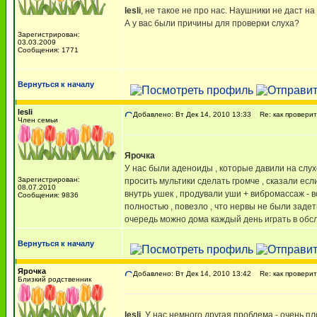
lesli
, не такое не про нас. Наушники не даст н
А у вас были причины для проверки слуха?
Зарегистрирован:
03.03.2009
Сообщения: 1771
Вернуться к началу
lesli
Добавлено: Вт Дек 14, 2010 13:33
Re: как проверит
Член семьи
Ярочка
У нас были аденоиды , которые давили на слух
Зарегистрирован:
просить мультики сделать громче , сказали есл
08.07.2010
внутрь ушек , продували уши + вибромассаж - 
Сообщения: 9836
полностью , повезло , что нервы не были задеты
очередь можно дома каждый день играть в об
Вернуться к началу
Ярочка
Добавлено: Вт Дек 14, 2010 13:42
Re: как проверит
Близкий родственник
lesli
, У нас немного другая проблема - очень п