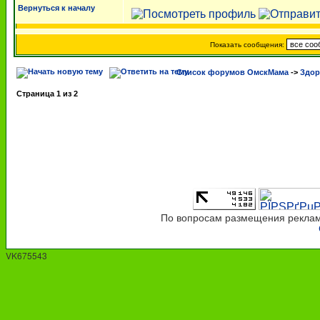
Вернуться к началу
Показать сообщения:
Список форумов ОмскМама
->
Здор
Страница
1
из
2
По вопросам размещения рекламы
VK675543