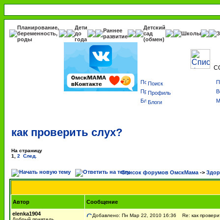
Планирование,
Дети
Детский
Раннее
беременность,
до
сад
Школы
З
развитие
роды
года
(обмен)
С
Поиск
Профиль
Блоги
как проверить слух?
На страницу
1
,
2
След.
Список форумов ОмскМама
->
Здор
Автор
Сообщение
elenka1904
Добавлено: Пн Мар 22, 2010 16:36
Re: как провери
Добрый приятель