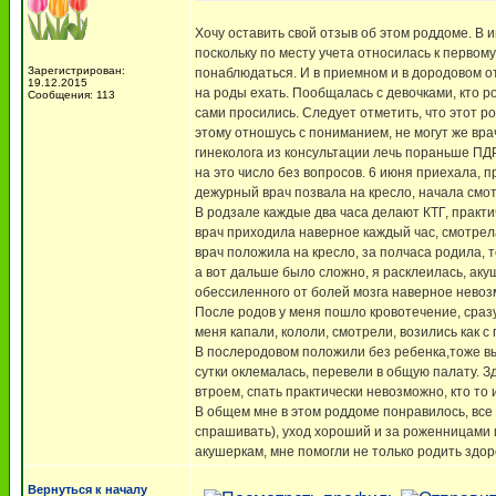
Хочу оставить свой отзыв об этом роддоме. В 
поскольку по месту учета относилась к первому
Зарегистрирован:
понаблюдаться. И в приемном и в дородовом от
19.12.2015
на роды ехать. Пообщалась с девочками, кто р
Сообщения: 113
сами просились. Следует отметить, что этот р
этому отношусь с пониманием, не могут же врач
гинеколога из консультации лечь пораньше ПДР
на это число без вопросов. 6 июня приехала, 
дежурный врач позвала на кресло, начала смот
В родзале каждые два часа делают КТГ, практи
врач приходила наверное каждый час, смотрела
врач положила на кресло, за полчаса родила, 
а вот дальше было сложно, я расклеилась, акуш
обессиленного от болей мозга наверное невоз
После родов у меня пошло кровотечение, сраз
меня капали, кололи, смотрели, возились как с
В послеродовом положили без ребенка,тоже вы
сутки оклемалась, перевели в общую палату. З
втроем, спать практически невозможно, кто то
В общем мне в этом роддоме понравилось, все 
спрашивать), уход хороший и за роженницами 
акушеркам, мне помогли не только родить здор
Вернуться к началу