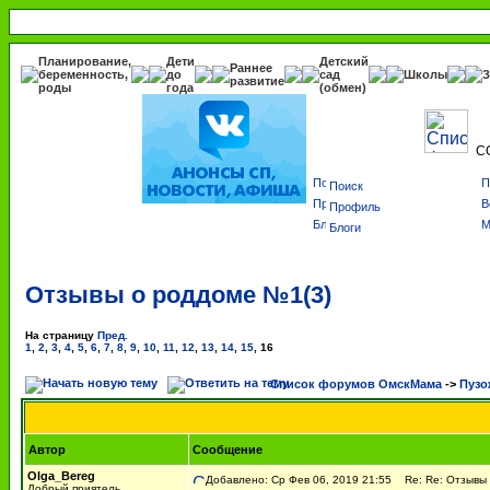
Планирование,
Дети
Детский
Раннее
беременность,
до
сад
Школы
З
развитие
роды
года
(обмен)
С
Поиск
Профиль
Блоги
Отзывы о роддоме №1(3)
На страницу
Пред.
1
,
2
,
3
,
4
,
5
,
6
,
7
,
8
,
9
,
10
,
11
,
12
,
13
,
14
,
15
,
16
Список форумов ОмскМама
->
Пузо
Автор
Сообщение
Olga_Bereg
Добавлено: Ср Фев 06, 2019 21:55
Re: Re: Отзывы 
Добрый приятель