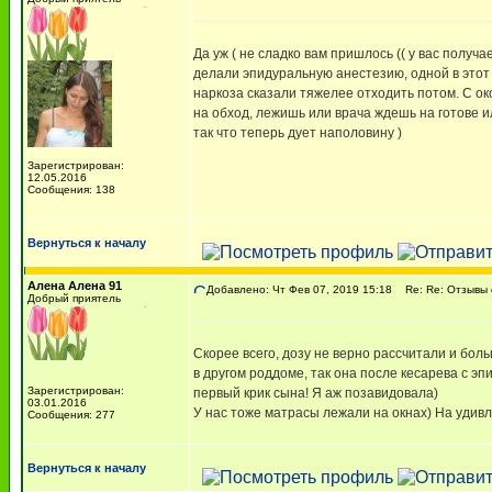
Да уж ( не сладко вам пришлось (( у вас получ
делали эпидуральную анестезию, одной в этот 
наркоза сказали тяжелее отходить потом. С око
на обход, лежишь или врача ждешь на готове ил
так что теперь дует наполовину )
Зарегистрирован:
12.05.2016
Сообщения: 138
Вернуться к началу
Алена Алена 91
Добавлено: Чт Фев 07, 2019 15:18
Re: Re: Отзывы 
Добрый приятель
Скорее всего, дозу не верно рассчитали и бол
в другом роддоме, так она после кесарева с э
Зарегистрирован:
первый крик сына! Я аж позавидовала)
03.01.2016
У нас тоже матрасы лежали на окнах) На удивл
Сообщения: 277
Вернуться к началу