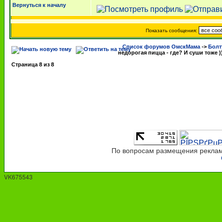
Вернуться к началу
Показать сообщения:
Список форумов ОмскМама
->
Болт
недорогая пицца - где? И суши тоже )
Страница
8
из
8
По вопросам размещения рекламы
VK675543