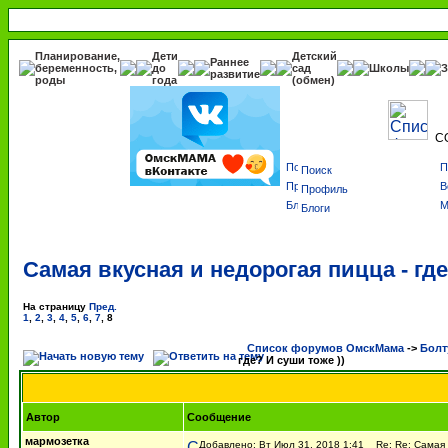
Планирование,
Дети
Детский
Раннее
беременность,
до
сад
Школы
З
развитие
роды
года
(обмен)
С
Поиск
Профиль
Блоги
Самая вкусная и недорогая пицца - где
На страницу
Пред.
1
,
2
,
3
,
4
,
5
,
6
,
7
,
8
Список форумов ОмскМама
->
Болт
где? И суши тоже ))
Автор
Сообщение
мармозетка
Добавлено: Вт Июл 31, 2018 1:41
Re: Re: Самая в