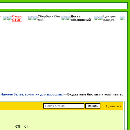
е
Скоро
Сбербанк Он-
Доска
Центры
СТОП
лайн
объявлений
раздач
ижнее белье, колготки для взрослых
->
Бюджетные бюстики и комплекты.
Поделиться:
0%
[ 0 ]