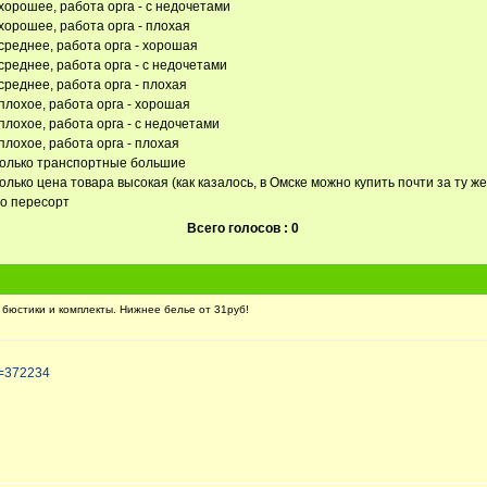
хорошее, работа орга - с недочетами
хорошее, работа орга - плохая
среднее, работа орга - хорошая
среднее, работа орга - с недочетами
среднее, работа орга - плохая
плохое, работа орга - хорошая
плохое, работа орга - с недочетами
плохое, работа орга - плохая
только транспортные большие
олько цена товара высокая (как казалось, в Омске можно купить почти за ту же
но пересорт
Всего голосов : 0
юстики и комплекты. Нижнее белье от 31руб!
t=372234