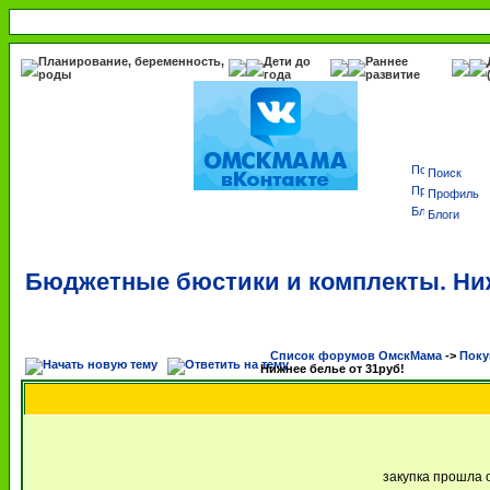
Планирование, беременность,
Дети до
Раннее
роды
года
развитие
Поиск
Профиль
Блоги
Бюджетные бюстики и комплекты. Ниж
Список форумов ОмскМама
->
Поку
Нижнее белье от 31руб!
закупка прошла 