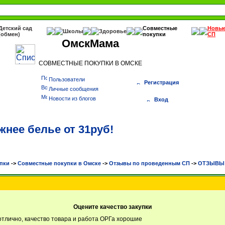
Детский сад
Совместные
Новы
Школы
Здоровье
(обмен)
покупки
СП
ОмскМама
СОВМЕСТНЫЕ ПОКУПКИ В ОМСКЕ
Пользователи
Регистрация
Личные сообщения
Новости из блогов
Вход
нее белье от 31руб!
пки
->
Cовместные покупки в Омске
->
Отзывы по проведенным СП
->
ОТЗЫВЫ Н
Оцените качество закупки
отлично, качество товара и работа ОРГа хорошие