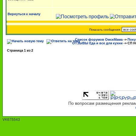
Вернуться к началу
Показать сообщения:
Список форумов ОмскМама
->
Поку
ОТЗЫВЫ Еда и все для кухни
->
СП Н
Страница
1
из
2
По вопросам размещения рекламы
VK675543