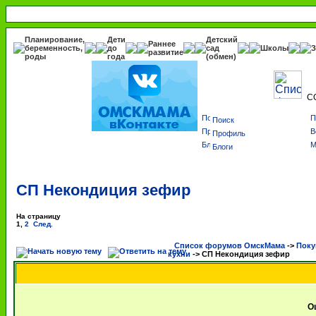
Планирование,
Дети
Детский
Раннее
беременность,
до
сад
Школы
З
развитие
роды
года
(обмен)
С
Поиск
Профиль
Блоги
СП Некондиция зефир
На страницу
1
,
2
След.
Список форумов ОмскМама
->
Поку
кухни
->
СП Некондиция зефир
О