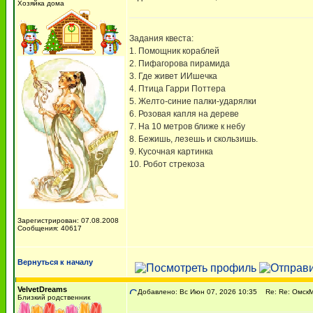
Хозяйка дома
Задания квеста:
1. Помощник кораблей
2. Пифагорова пирамида
3. Где живет ИИшечка
4. Птица Гарри Поттера
5. Желто-синие палки-ударялки
6. Розовая капля на дереве
7. На 10 метров ближе к небу
8. Бежишь, лезешь и скользишь.
9. Кусочная картинка
10. Робот стрекоза
Зарегистрирован: 07.08.2008
Сообщения: 40617
Вернуться к началу
VelvetDreams
Добавлено: Вс Июн 07, 2026 10:35
Re: Re: ОмскМ
Близкий родственник