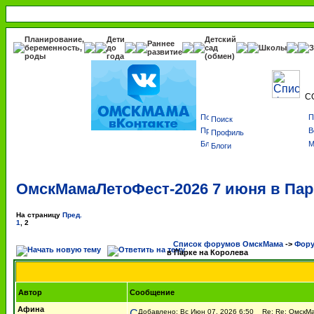
Планирование,
Дети
Детский
Раннее
беременность,
до
сад
Школы
З
развитие
роды
года
(обмен)
С
Поиск
Профиль
Блоги
ОмскМамаЛетоФест-2026 7 июня в Пар
На страницу
Пред.
1
,
2
Список форумов ОмскМама
->
Фору
в Парке на Королева
Автор
Сообщение
Афина
Добавлено: Вс Июн 07, 2026 6:50
Re: Re: ОмскМа