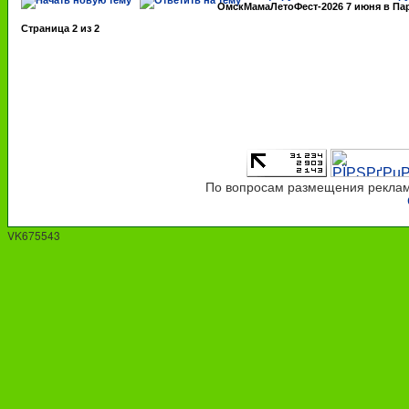
ОмскМамаЛетоФест-2026 7 июня в Па
Страница
2
из
2
По вопросам размещения рекламы
VK675543