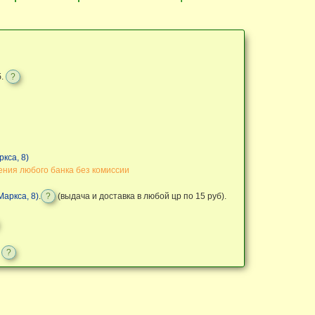
б.
?
кса, 8)
ения любого банка без комиссии
аркса, 8)
.
?
(выдача и доставка в любой цр по 15 руб).
.
?