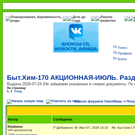
Планирование, беременность,
Дети до
Раннее
роды
года
развитие
Поиск
Профиль
Блоги
Быт.Хим-170 АКЦИОННАЯ-ИЮЛЬ. Раздач
Выдача 2026-07-24 (Не забываем указанные в сверке документы. П
На страницу
1
,
2
След.
Список форумов ОмскМама
->
Поку
Автор
Сообщение
Kindness
Добавлено: Вт Июл 07, 2026 15:15
Re: Быт.Хим-17
VIP-организатор