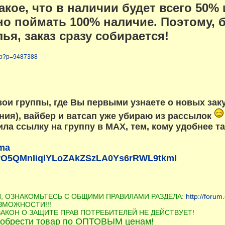
такое, что в наличии будет всего 50
о поймать 100% наличие. Поэтому, б
лья, заказ сразу собирается!
php?p=9487388
вои группы, где Вы первыми узнаете о новых зак
ния), вайбер и ватсап уже убираю из рассылок
а ссылку на группу в МАХ, тем, кому удобнее та
ama
_FrO5QMnIiqlYLoZAkZSzLA0Ys6rRWL9tkmI
П, ОЗНАКОМЬТЕСЬ С ОБЩИМИ ПРАВИЛАМИ РАЗДЕЛА:
http://foru
ЗМОЖНОСТИ!!!
 ЗАКОН О ЗАЩИТЕ ПРАВ ПОТРЕБИТЕЛЕЙ НЕ ДЕЙСТВУЕТ!
обрести товар по ОПТОВЫМ ценам!