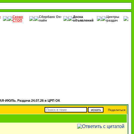
е
Скоро
Сбербанк Он-
Доска
Центры
СТОП
лайн
объявлений
раздач
Я-ИЮЛЬ. Раздача 24.07.26 в ЦРП ОК
Поделиться: