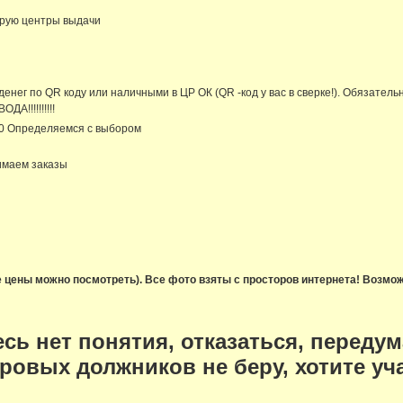
рую центры выдачи
денег по QR коду или наличными в ЦР ОК (QR -код у вас в сверке!). Обязате
ДА!!!!!!!!!!
00 Определяемся с выбором
маем заказы
е цены можно посмотреть). Все фото взяты с просторов интернета! Возм
есь нет понятия, отказаться, передум
ровых должников не беру, хотите уч