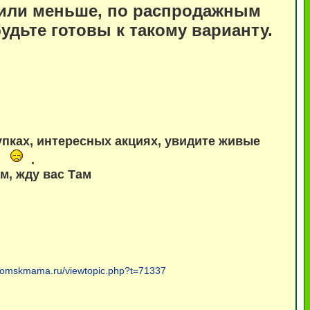
% или меньше, по распродажным
удьте готовы к такому варианту.
упках, интересных акциях, увидите живые
.
м, жду вас Там
m.omskmama.ru/viewtopic.php?t=71337