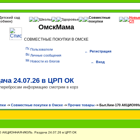
Детский сад
Совместные
Новы
Школы
Здоровье
(обмен)
покупки
СП
ОмскМама
СОВМЕСТНЫЕ ПОКУПКИ В ОМСКЕ
Пользователи
Регистрация
Личные сообщения
Новости из блогов
Вход
а 24.07.26 в ЦРП ОК
о перебросам информацию смотрим в корз
пки
->
Cовместные покупки в Омске
->
Прочие товары
->
Быт.Хим-170 АКЦИОННА
0 АКЦИОННАЯ-ИЮЛЬ. Раздача 24.07.26 в ЦРП ОК