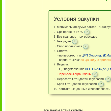
Условия закупки
1. Минимальная сумма заказа 15000 ру
2. Орг. процент 16 %.
?
3. Без транспортных расходов
4. Без рядов
?
5. Сбор после счета
?
6. Оплата:
- по ведомости в
ЦРП ОмскКидс (К.Мар
- вариант ОРГа:
по QR коду, с прилож
7. Выдача:
- ЦР по умолчанию
ЦРП ОмскКидс (К.М
Перебросы ограничены
?
8. Пересорт. Стандартные условия.
?
9. Брак. Стандартные условия.
?
10. Контактные данные и безопасность
все заказы в теме скрыты!