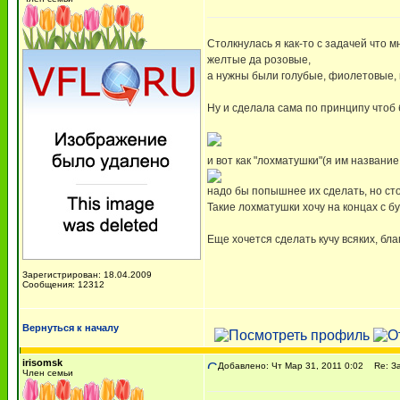
Столкнулась я как-то с задачей что 
желтые да розовые,
а нужны были голубые, фиолетовые, к
Ну и сделала сама по принципу чтоб б
и вот как "лохматушки"(я им названи
надо бы попышнее их сделать, но сто
Такие лохматушки хочу на концах с б
Еще хочется сделать кучу всяких, бла
Зарегистрирован: 18.04.2009
Сообщения: 12312
Вернуться к началу
irisomsk
Добавлено: Чт Мар 31, 2011 0:02
Re: За
Член семьи