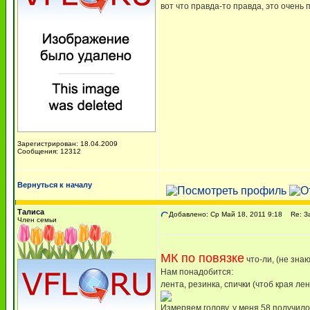
вот что правда-то правда, это очень п
Зарегистрирован: 18.04.2009
Сообщения: 12312
Вернуться к началу
Талиса
Добавлено: Ср Май 18, 2011 9:18
Re: За
Член семьи
МК по повязке
что-ли, (не знаю
Нам понадобится:
лента, резинка, спички (чтоб края ле
Измеряем голову, у меня 58 получило