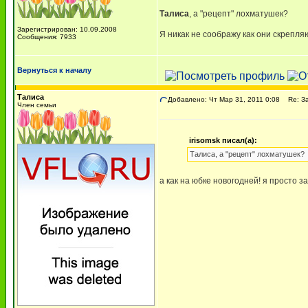
Талиса
, а "рецепт" лохматушек?
Зарегистрирован: 10.09.2008
Я никак не соображу как они скрепля
Сообщения: 7933
Вернуться к началу
Талиса
Добавлено: Чт Мар 31, 2011 0:08
Re: За
Член семьи
irisomsk писал(а):
Талиса, а "рецепт" лохматушек?
а как на юбке новогодней! я просто за