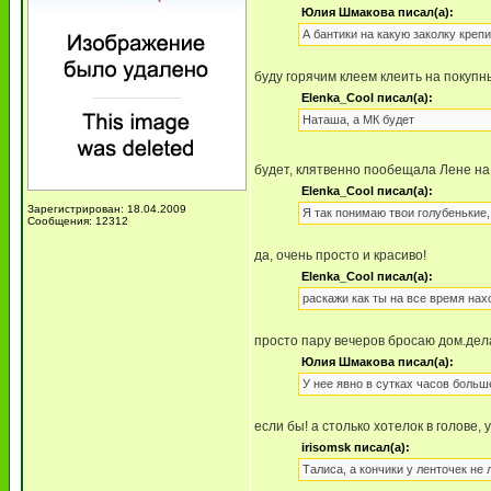
Юлия Шмакова писал(а):
А бантики на какую заколку креп
буду горячим клеем клеить на покупн
Elenka_Cool писал(а):
Наташа, а МК будет
будет, клятвенно пообещала Лене на 
Elenka_Cool писал(а):
Зарегистрирован: 18.04.2009
Я так понимаю твои голубенькие, 
Сообщения: 12312
да, очень просто и красиво!
Elenka_Cool писал(а):
раскажи как ты на все время нах
просто пару вечеров бросаю дом.дела н
Юлия Шмакова писал(а):
У нее явно в сутках часов больш
если бы! а столько хотелок в голове, 
irisomsk писал(а):
Талиса, а кончики у ленточек не