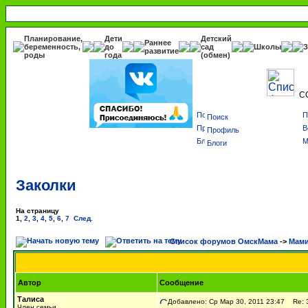
Планирование,
Дети
Детский
Раннее
беременность,
до
сад
Школы
З
развитие
роды
года
(обмен)
С
Поиск
Профиль
Блоги
Заколки
На страницу
1
,
2
,
3
,
4
,
5
,
6
,
7
След.
Список форумов ОмскМама
->
Мами
Автор
Сообщение
Талиса
Добавлено: Ср Мар 30, 2011 23:47
Re: З
Член семьи