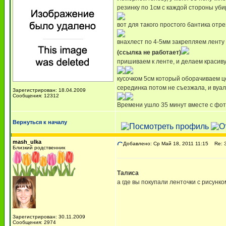
резинку по 1см с каждой стороны уби
вот для такого простого бантика отрез
внахлест по 4-5мм закрепляем ленту 
(ссылка не работает)
пришиваем к ленте, и делаем красиву
кусочком 5см который оборачиваем це
серединка потом не съезжала, и вуал
Зарегистрирован: 18.04.2009
Сообщения: 12312
Времени ушло 35 минут вместе с фото
Вернуться к началу
mash_ulka
Добавлено: Ср Май 18, 2011 11:15
Re: З
Близкий родственник
Талиса
а где вы покупали ленточки с рисунк
Зарегистрирован: 30.11.2009
Сообщения: 2974