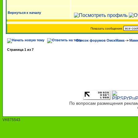
Вернуться к началу
Показать сообщения:
Список форумов ОмскМама
->
Мами
Страница
1
из
7
По вопросам размещения рекламы
VK675543