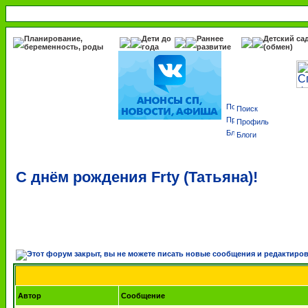
Планирование,
Дети до
Раннее
Детский са
беременность, роды
года
развитие
(обмен)
Поиск
Профиль
Блоги
С днём рождения Frty (Татьяна)!
Автор
Сообщение