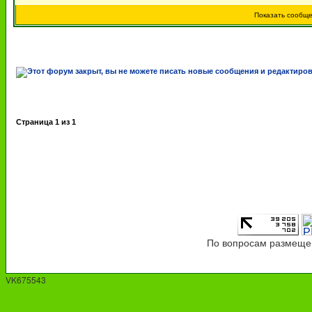
Показать сообщ
Страница
1
из
1
По вопросам размещен
VK675543