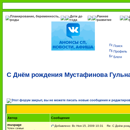
Планирование, беременность,
Дети до
Раннее
роды
года
развитие
Поиск
Профиль
Блоги
С Днём рождения Мустафинова Гульна
Автор
Сообщение
muspage
Добавлено: Вс Ноя 15, 2009 10:31
Re: С Днём рожде
Член семьи