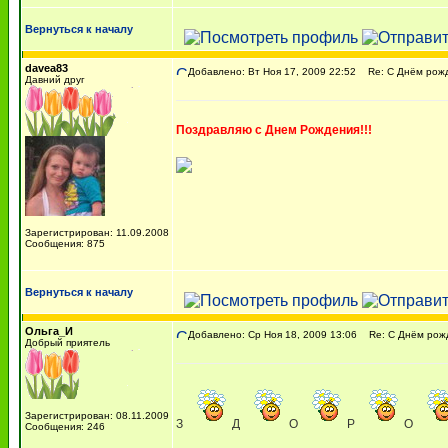
Вернуться к началу
davea83
Добавлено: Вт Ноя 17, 2009 22:52
Re: С Днём рожде
Давний друг
Поздравляю с Днем Рождения!!!
Зарегистрирован: 11.09.2008
Сообщения: 875
Вернуться к началу
Ольга_И
Добавлено: Ср Ноя 18, 2009 13:06
Re: С Днём рожд
Добрый приятель
Зарегистрирован: 08.11.2009
З
Д
О
Р
О
Сообщения: 246