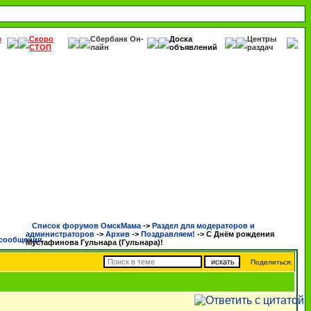
е
Скоро
Сбербанк Он-
Доска
Центры
СТОП
лайн
объявлений
раздач
Список форумов ОмскМама
->
Раздел для модераторов и
администраторов
->
Архив
->
Поздравляем!
->
С Днём рождения
Мустафинова Гульнара (Гульнара)!
Поделиться: