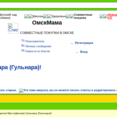
Детский сад
Совместные
Новы
Школы
Здоровье
(обмен)
покупки
СП
ОмскМама
СОВМЕСТНЫЕ ПОКУПКИ В ОМСКЕ
Пользователи
Регистрация
Личные сообщения
Новости из блогов
Вход
ра (Гульнара)!
ния Мустафинова Гульнара (Гульнара)!