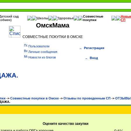
Детский сад
Совместные
Новы
Школы
Здоровье
(обмен)
покупки
СП
ОмскМама
СОВМЕСТНЫЕ ПОКУПКИ В ОМСКЕ
Пользователи
Регистрация
Личные сообщения
Новости из блогов
Вход
ДАЖА.
пки
->
Cовместные покупки в Омске
->
Отзывы по проведенным СП
->
ОТЗЫВЫ Б
ОДАЖА.
Оцените качество закупки
о товара и работа ОРГа хорошие