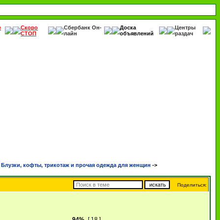
е
Скоро
Сбербанк Он-
Доска
Центры
СТОП
лайн
объявлений
раздач
лузки, кофты, трикотаж и прочая одежда для женщин
->
Поделиться:
94%
[ 18 ]