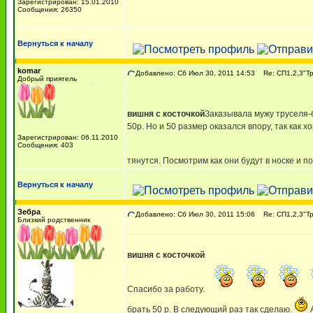
Зарегистрирован: 15.01.2010
Сообщения: 26350
Вернуться к началу
komar
Добавлено: Сб Июл 30, 2011 14:53
Re: СП1,2,3"Т
Добрый приятель
вишня с косточкой
Заказывала мужу труселя-
50р. Но и 50 размер оказался впору, так как 
Зарегистрирован: 06.11.2010
Сообщения: 403
тянутся. Посмотрим как они будут в носке и п
Вернуться к началу
Зебра
Добавлено: Сб Июл 30, 2011 15:06
Re: СП1,2,3"Т
Близкий родственник
вишня с косточкой
Спасибо за работу.
брать 50 р. В следующий раз так сделаю.
А