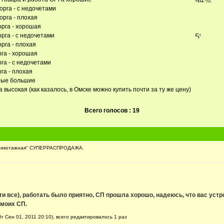
орга - с недочетами
орга - плохая
орга - хорошая
орга - с недочетами
орга - плохая
рга - хорошая
рга - с недочетами
га - плохая
тные большие
 высокая (как казалось, в Омске можно купить почти за ту же цену)
Всего голосов : 19
рикотажная" СУПЕРРАСПРОДАЖА.
и все), работать было приятно, СП прошла хорошо, надеюсь, что вас устро
 моих СП.
т Сен 01, 2011 20:10), всего редактировалось 1 раз