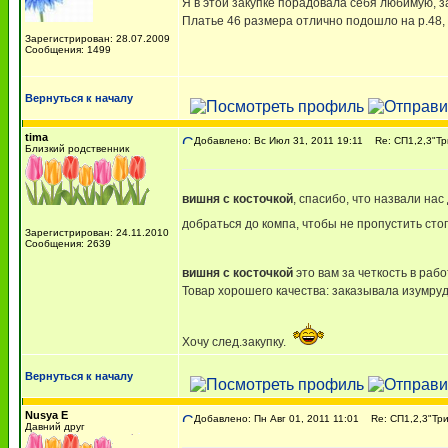
Я в этой закупке порадовала себя любимую, з
Платье 46 размера отлично подошло на р.48, 
Зарегистрирован: 28.07.2009
Сообщения: 1499
Вернуться к началу
tima
Добавлено: Вс Июл 31, 2011 19:11
Re: СП1,2,3"Т
Близкий родственник
вишня с косточкой
, спасибо, что назвали на
добраться до компа, чтобы не пропустить ст
Зарегистрирован: 24.11.2010
Сообщения: 2639
вишня с косточкой
это вам за четкость в раб
Товар хорошего качества: заказывала изумруд
Хочу след.закупку.
Вернуться к началу
Nusya E
Добавлено: Пн Авг 01, 2011 11:01
Re: СП1,2,3"Тр
Давний друг