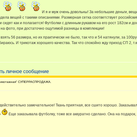
И я и муж очень довольны! За небольшие деньги, вещи
видела вещей с такими описаниями. Размерная сетка соответствует российск
ки сидят как и полагается! Футболки с длинным рукавом на его рост 182см и д
ах на фото, при достаточно ощутимой разницы в комплекции!
ять 56 размера, но их практически не было, так что и 54 натянули, за 100руб
бираюсь. И трикотаж хорошего качества. Так что спокойно жду приход СП 2, т.
рикотажная" СУПЕРРАСПРОДАЖА.
о действительно замечательное! Ткань приятная, все сшито хорошо. Заказыв
о
Еще заказывала футболку, тоже все аккуратно сделано. Она на подарок, 