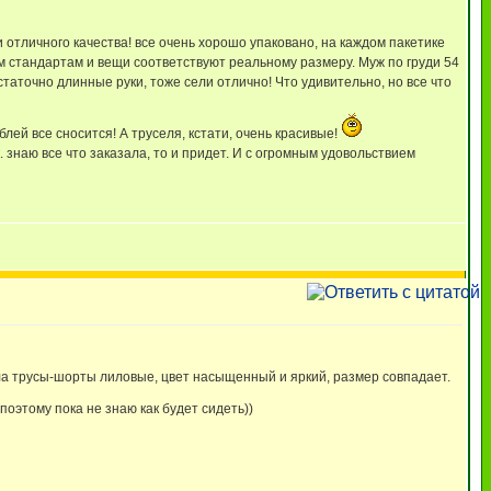
 отличного качества! все очень хорошо упаковано, на каждом пакетике
им стандартам и вещи соответствуют реальному размеру. Муж по груди 54
остаточно длинные руки, тоже сели отлично! Что удивительно, но все что
лей все сносится! А труселя, кстати, очень красивые!
к. знаю все что заказала, то и придет. И с огромным удовольствием
ала трусы-шорты лиловые, цвет насыщенный и яркий, размер совпадает.
поэтому пока не знаю как будет сидеть))