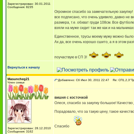
Зарегистрирован: 30.01.2011
Сообщения: 8235
Огромное спасибо за замечательную закупку!
все подписано, что очень удивило, давно не 
размера, т.е. обхват груди 108см. Все футбол
взяли на муже сидит так же как и на мальчик
Единственное, трусы моему мужу можно было вз
Ах да, все очень хорошо сшито, а я в этом раз
поучаствую в СП 3!
Вернуться к началу
Masuncheg21
Добавлено: Сб Июл 30, 2011 22:47
Re: СП1,2,3"Т
Член семьи
вишня с косточкой
Олеся, спасибо за закупку большое! Качеств
Порадовало, что за такую цену, такое качеств
Спасибо
Зарегистрирован: 28.12.2010
Сообщения: 3162