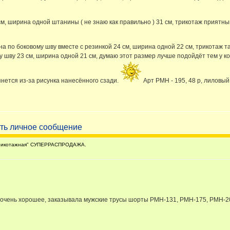
см, ширина одной штанины ( не знаю как правильно ) 31 см, трикотаж приятны
ина по боковому шву вместе с резинкой 24 см, ширина одной 22 см, трикотаж 
у шву 23 см, ширина одной 21 см, думаю этот размер лучше подойдёт тем у ко
нется из-за рисунка нанесённого сзади.
Арт РМН - 195, 48 р, лиловый,
рикотажная" СУПЕРРАСПРОДАЖА.
 очень хорошее, заказывала мужские трусы шорты PMH-131, PMH-175, PMH-204