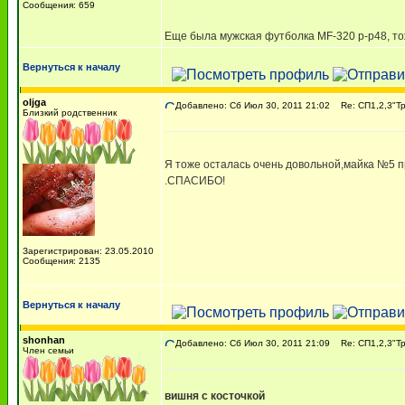
Сообщения: 659
Еще была мужская футболка MF-320 р-р48, т
Вернуться к началу
oljga
Добавлено: Сб Июл 30, 2011 21:02
Re: СП1,2,3"Т
Близкий родственник
Я тоже осталась очень довольной,майка №5 п
.СПАСИБО!
Зарегистрирован: 23.05.2010
Сообщения: 2135
Вернуться к началу
shonhan
Добавлено: Сб Июл 30, 2011 21:09
Re: СП1,2,3"Т
Член семьи
вишня с косточкой