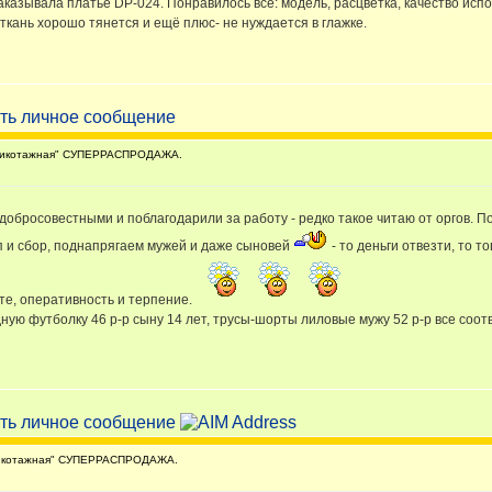
аказывала платье DP-024. Понравилось всё: модель, расцветка, качество исп
ткань хорошо тянется и ещё плюс- не нуждается в глажке.
рикотажная" СУПЕРРАСПРОДАЖА.
с добросовестными и поблагодарили за работу - редко такое читаю от оргов. 
оп и сбор, поднапрягаем мужей и даже сыновей
- то деньги отвезти, то т
оте, оперативность и терпение.
ную футболку 46 р-р сыну 14 лет, трусы-шорты лиловые мужу 52 р-р все соо
икотажная" СУПЕРРАСПРОДАЖА.