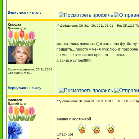
Вернуться к началу
Ксюшка
Добавлено: Сб Июл 30, 2011 23:01
Re: СП1,2,3"Т
Давний друг
мы остались довольны)))) заказала футболку п
подшить....просто у меня муж любит покороче 
но мне не весь заказ пришел.........жаль..........
а так всё супер!!!!!!!!!
Зарегистрирован: 25.11.2009
Сообщения: 570
Вернуться к началу
Василёк
Добавлено: Вс Июл 31, 2011 12:07
Re: СП1,2,3"Т
Давний друг
вишня с косточкой
Спасибо!