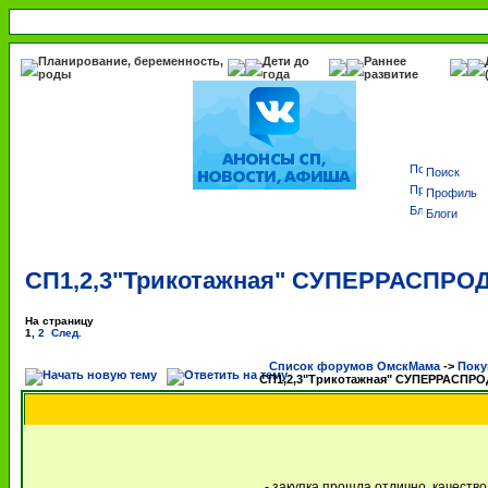
Планирование, беременность,
Дети до
Раннее
роды
года
развитие
Поиск
Профиль
Блоги
СП1,2,3"Трикотажная" СУПЕРРАСПРО
На страницу
1
,
2
След.
Список форумов ОмскМама
->
Поку
СП1,2,3"Трикотажная" СУПЕРРАСПР
- закупка прошла отлично, качеств