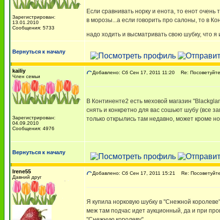
Если сравнивать норку и енота, то енот очень
Зарегистрирован:
в морозы...а если говорить про салоны, то в К
13.01.2010
Сообщения: 5733
надо ходить и высматривать свою шубку, что я
Вернуться к началу
kailiy
Добавлено: Сб Сен 17, 2011 11:20
Re: Посоветуйте,
Член семьи
В Континенте2 есть меховой магазин "Blackgla
снять и конкретно для вас сошьют шубу (все з
Зарегистрирован:
только открылись там недавно, может кроме но
04.09.2010
Сообщения: 4976
Вернуться к началу
Irene55
Добавлено: Сб Сен 17, 2011 15:21
Re: Посоветуйте
Давний друг
Я купила норковую шубку в "Снежной королеве"
меж там подчас идет аукционный, да и при про
"Снежную королеву"