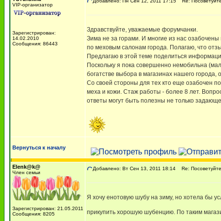
Добавлено: Пн Сен 12, 2011 17:15
Re: Посоветуйте
VIP-организатор
Здравствуйте, уважаемые форумчанки.
Зарегистрирован:
Зима не за горами. И многие из нас озабочены
14.02.2010
Сообщения: 86443
по меховым салонам города. Полагаю, что отзы
Предлагаю в этой теме поделиться информацие
Поскольку я пока совершенно немобильна (мал
богатстве выбора в магазинах нашего города, 
Со своей стороны для тех кто еще озабочен по
меха и кожи. Стаж работы - более 8 лет. Вопр
ответы могут быть полезны не только задающе
Вернуться к началу
Elenk@k@
Добавлено: Вт Сен 13, 2011 18:14
Re: Посоветуйте,
Член семьи
Я хочу енотовую шубу на зиму, но хотела бы у
Зарегистрирован: 21.05.2011
прикупить хорошую шубенцию. По таким магази
Сообщения: 8205