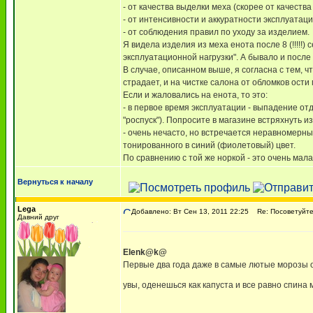
- от качества выделки меха (скорее от качеств
- от интенсивности и аккуратности эксплуатаци
- от соблюдения правил по уходу за изделием.
Я видела изделия из меха енота после 8 (!!!!
эксплуатационной нагрузки". А бывало и после
В случае, описанном выше, я согласна с тем, ч
страдает, и на чистке салона от обломков ости
Если и жаловались на енота, то это:
- в первое время эксплуатации - выпадение от
"роспуск"). Попросите в магазине встряхнуть из
- очень нечасто, но встречается неравномерны
тонированного в синий (фиолетовый) цвет.
По сравнению с той же норкой - это очень мал
Вернуться к началу
Lega
Добавлено: Вт Сен 13, 2011 22:25
Re: Посоветуйте,
Давний друг
Elenk@k@
Первые два года даже в самые лютые морозы од
увы, оденешься как капуста и все равно спина 