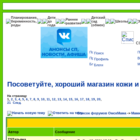
Планирование,
Дети
Детский
Раннее
беременность,
до
сад
Школы
З
развитие
роды
года
(обмен)
С
Поиск
Профиль
Блоги
Посоветуйте, хороший магазин кожи и
На страницу
1
,
2
,
3
,
4
,
5
,
6
,
7
,
8
,
9
,
10
,
11
,
12
,
13
,
14
,
15
,
16
,
17
,
18
,
19
,
20
,
21
След.
Список форумов ОмскМама
->
Мами
Автор
Сообщение
TSТатьяна