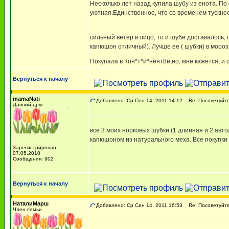
Несколько лет назад купила шубу из енота. По
уютная.Единственное, что со временем тускнеет
сильный ветер в лицо, то и шубе доставалось,
капюшон отличный). Лучше ее ( шубки) в мороз
Покупала в Кон*т*и*нент8е,но, мне кажется, и
Вернуться к началу
mamaNati
Добавлено: Ср Сен 14, 2011 14:12
Re: Посоветуйте
Давний друг
все 3 моих норковых шубки (1 длинная и 2 авто
капюшоном из натурального меха. Все покупки
Зарегистрирован:
07.05.2010
Сообщения: 902
Вернуться к началу
НаталиМарш
Добавлено: Ср Сен 14, 2011 16:53
Re: Посоветуйте
Член семьи