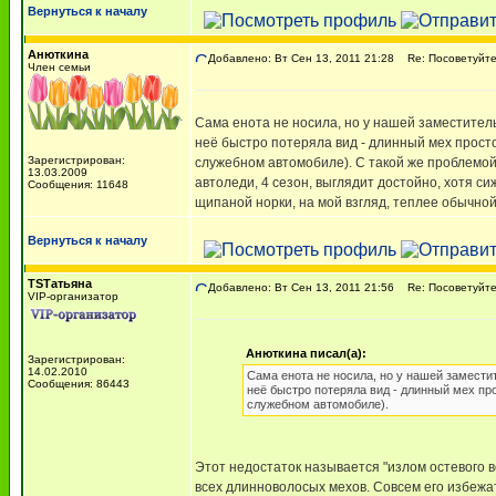
Вернуться к началу
Анюткина
Добавлено: Вт Сен 13, 2011 21:28
Re: Посоветуйте,
Член семьи
Сама енота не носила, но у нашей заместител
неё быстро потеряла вид - длинный мех просто
Зарегистрирован:
служебном автомобиле). С такой же проблемой п
13.03.2009
автоледи, 4 сезон, выглядит достойно, хотя си
Сообщения: 11648
щипаной норки, на мой взгляд, теплее обычной,
Вернуться к началу
TSТатьяна
Добавлено: Вт Сен 13, 2011 21:56
Re: Посоветуйте,
VIP-организатор
Анюткина писал(а):
Зарегистрирован:
14.02.2010
Сама енота не носила, но у нашей замести
Сообщения: 86443
неё быстро потеряла вид - длинный мех про
служебном автомобиле).
Этот недостаток называется "излом остевого в
всех длинноволосых мехов. Совсем его избежа