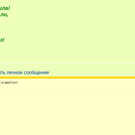
шла!
ли,
з!
 8 МАРТА!!!