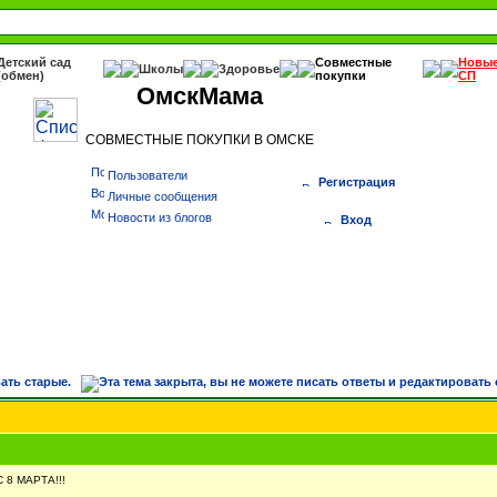
Детский сад
Совместные
Новы
Школы
Здоровье
(обмен)
покупки
СП
ОмскМама
СОВМЕСТНЫЕ ПОКУПКИ В ОМСКЕ
Пользователи
Регистрация
Личные сообщения
Новости из блогов
Вход
 8 МАРТА!!!