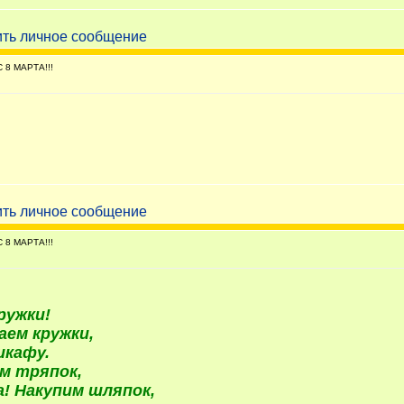
 8 МАРТА!!!
 8 МАРТА!!!
ружки!
аем кружки,
шкафу.
м тряпок,
а! Накупим шляпок,