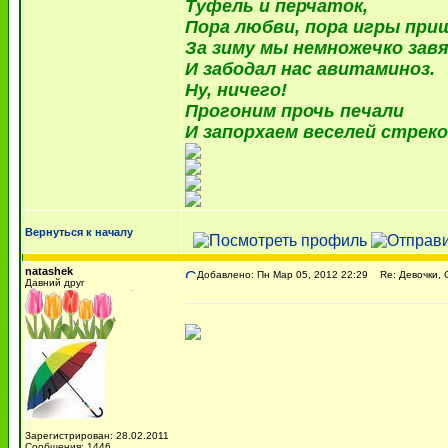
Туфель и перчаток,
Пора любви, пора игры при
За зиму мы немножечко завя
И забодал нас авитаминоз.
Ну, ничего!
Прогоним прочь печали
И запорхаем веселей стреко
Вернуться к началу
natashek
Добавлено: Пн Мар 05, 2012 22:29
Re: Девочки, С
Давний друг
Зарегистрирован: 28.02.2011
Сообщения: 1446