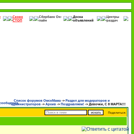
е
Скоро
Сбербанк Он-
Доска
Центры
СТОП
лайн
объявлений
раздач
Список форумов ОмскМама
->
Раздел для модераторов и
администраторов
->
Архив
->
Поздравляем!
->
Девочки, С 8 МАРТА!!!
Поделиться: