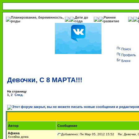
Планирование, беременность,
Дети до
Раннее
роды
года
развитие
Поиск
Профиль
Блоги
Девочки, С 8 МАРТА!!!
На страницу
1
,
2
След.
Автор
Сообщение
Афина
Добавлено: Пн Мар 05, 2012 15:52
Re: Девочки, С
Хозяйка дома