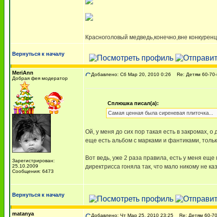
Красноголовый медведь,конечно,вне конкуренц
Вернуться к началу
MeriAnn
Добавлено: Сб Мар 20, 2010 0:26
Re: Детям 60-70-
Добрая фея модератор
Сплюшка писал(а):
Самая ценная была сиреневая плиточка...
Ой, у меня до сих пор такая есть в закромах, 
еще есть альбом с марками и фантиками, тольк
Вот ведь, уже 2 раза правила, есть у меня ещ
Зарегистрирован:
25.10.2009
директрисса гоняла так, что мало никому не к
Сообщения: 6473
Вернуться к началу
matanya
Добавлено: Чт Мар 25, 2010 23:25
Re: Детям 60-70