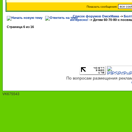
Показать сообщения:
Список форумов ОмскМама
->
Болт
интересно!
->
Детям 60-70-80-х посвя
Страница
6
из
16
По вопросам размещения рекламы
VK675543