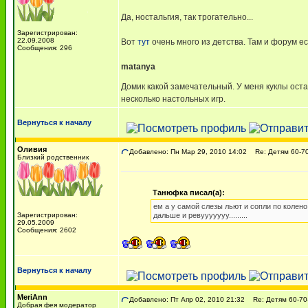
Да, ностальгия, так трогательно...
Зарегистрирован:
22.09.2008
Вот
тут
очень много из детства. Там и форум ес
Сообщения: 296
matanya
Домик какой замечательный. У меня куклы оста
несколько настольных игр.
Вернуться к началу
Оливия
Добавлено: Пн Мар 29, 2010 14:02
Re: Детям 60-70
Близкий родственник
Танюфка писал(а):
ем а у самой слезы льют и сопли по колено
Зарегистрирован:
дальше и ревууууууу.........
29.05.2009
Сообщения: 2602
Вернуться к началу
MeriAnn
Добавлено: Пт Апр 02, 2010 21:32
Re: Детям 60-70-
Добрая фея модератор