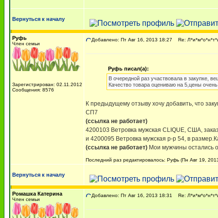
Вернуться к началу
Руфь
Добавлено: Пт Авг 16, 2013 18:27
Re: Л*и*м*о*н*т*
Член семьи
Руфь писал(а):
В очередной раз участвовала в закупке, ве
Зарегистрирован: 02.11.2012
Качество товара оцениваю на 5,цены очень
Сообщения: 8576
К предыдущему отзыву хочу добавить, что заку
СП7
(ссылка не работает)
4200103 Ветровка мужская CLIQUE, США, заказа
и 4200095 Ветровка мужская р-р 54, в размер.К
(ссылка не работает)
Мои мужчины остались о
Последний раз редактировалось: Руфь (Пн Авг 19, 2013
Вернуться к началу
Ромашка Катерина
Добавлено: Пт Авг 16, 2013 18:31
Re: Л*и*м*о*н*т*
Член семьи