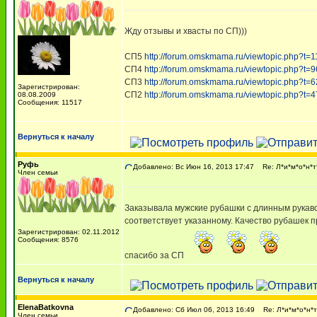
Жду отзывы и хвасты по СП)))
СП5
http://forum.omskmama.ru/viewtopic.php?t=
СП4
http://forum.omskmama.ru/viewtopic.php?t=
СП3
http://forum.omskmama.ru/viewtopic.php?t=
Зарегистрирован:
СП2
http://forum.omskmama.ru/viewtopic.php?t=4
08.08.2009
Сообщения: 11517
Вернуться к началу
Руфь
Добавлено: Вс Июн 16, 2013 17:47
Re: Л*и*м*о*н*т
Член семьи
Заказывала мужские рубашки с длинным рукаво
соответствует указанному. Качество рубашек п
Зарегистрирован: 02.11.2012
Сообщения: 8576
спасибо за СП
Вернуться к началу
ElenaBatkovna
Добавлено: Сб Июл 06, 2013 16:49
Re: Л*и*м*о*н*т
Член семьи