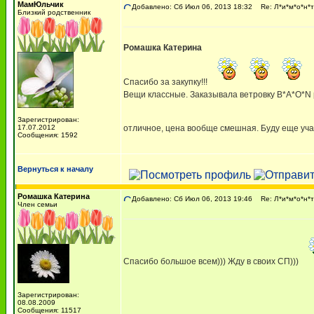
МамЮльчик
Добавлено: Сб Июл 06, 2013 18:32
Re: Л*и*м*о*н*т
Близкий родственник
Ромашка Катерина
Спасибо за закупку!!!
Вещи классные. Заказывала ветровку B*A*O*N 
Зарегистрирован:
17.07.2012
отличное, цена вообще смешная. Буду еще уча
Сообщения: 1592
Вернуться к началу
Ромашка Катерина
Добавлено: Сб Июл 06, 2013 19:46
Re: Л*и*м*о*н*т
Член семьи
Спасибо большое всем))) Жду в своих СП)))
Зарегистрирован:
08.08.2009
Сообщения: 11517