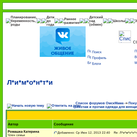
Планирование,
Дети
Детский
Раннее
беременность,
до
сад
Школы
З
развитие
роды
года
(обмен)
С
Поиск
Профиль
Блоги
Л*и*м*о*н*т*и
Список форумов ОмскМама
->
Поку
трикотаж и прочая одежда для женщ
Автор
Сообщение
Ромашка Катерина
Добавлено: Ср Июн 12, 2013 22:40
Re: Л*и*м*о*н*т
Член семьи