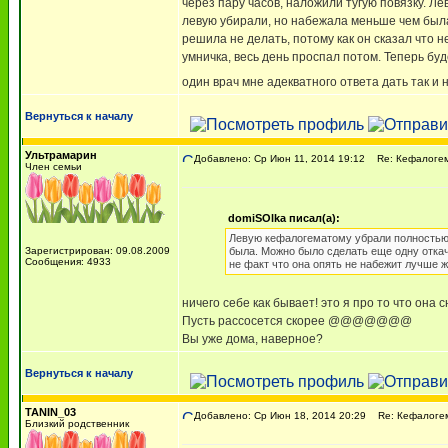
через пару часов, наложили тугую повязку. Л
левую убирали, но набежала меньше чем была
решила не делать, потому как он сказал что 
умничка, весь день проспал потом. Теперь буд
один врач мне адекватного ответа дать так и
Вернуться к началу
Ультрамарин
Добавлено: Ср Июн 11, 2014 19:12
Re: Кефалоге
Член семьи
domiSOlka писал(а):
Левую кефалогематому убрали полностью 
Зарегистрирован: 09.08.2009
была. Можно было сделать еще одну откач
Сообщения: 4933
не факт что она опять не набежит лучше 
ничего себе как бывает! это я про то что она
Пусть рассосется скорее @@@@@@@
Вы уже дома, наверное?
Вернуться к началу
TANIN_03
Добавлено: Ср Июн 18, 2014 20:29
Re: Кефалоге
Близкий родственник