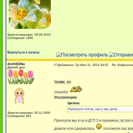
Зарегистрирован: 28.09.2010
Сообщения: 1906
Вернуться к началу
domiSOlka
Добавлено: Ср Июн 11, 2014 19:01
Re: Кефалоге
Давний друг
TANIN_03
спасибо
Ультрамарин
Цитата:
Напишите потом, как у вас дела
Зарегистрирован: 30.11.2009
Сообщения: 993
Приехали мы в пн в ДГП 3 в приемное, встрети
довели еле сдержалась
положили нас взя