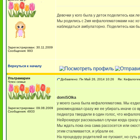
Девочки у кого была у деток поделитесь как леч
Мы родились с 2мя кефалогематомами нас хотя
наблюдаться амбулаторно. Поделитесь как бы
Зарегистрирован: 30.11.2009
Сообщения: 993
Вернуться к началу
Ультрамарин
Добавлено: Пн Май 26, 2014 10:26
Re: Кефалоге
Член семьи
domiSOlka
у моего сына была кефалогематома. Мы ездил
Зарегистрирован: 09.08.2009
рекомендовал сразу же ее убирать иначе со в
Сообщения: 4933
педиатра твердили в один голос, что кефалог
Нейрохирург рассказывал случаи когда сразу 
Мы ждать пока она сама рассосется или окост
этим сталкивается, и убрали ее.
На процедуру родителей не пускают, но суть р