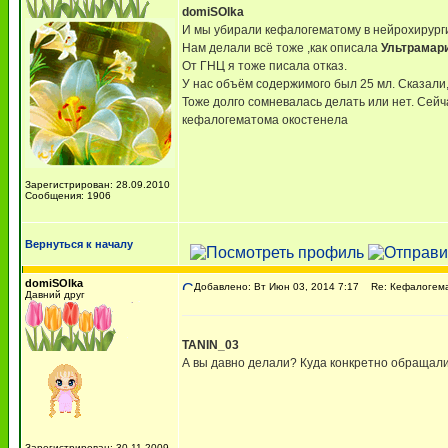
domiSOlka
И мы убирали кефалогематому в нейрохирург
Нам делали всё тоже ,как описала
Ультрамар
От ГНЦ я тоже писала отказ.
У нас объём содержимого был 25 мл. Сказали
Тоже долго сомневалась делать или нет. Сейч
кефалогематома окостенела
Зарегистрирован: 28.09.2010
Сообщения: 1906
Вернуться к началу
domiSOlka
Добавлено: Вт Июн 03, 2014 7:17
Re: Кефалогем
Давний друг
TANIN_03
А вы давно делали? Куда конкретно обращали
Зарегистрирован: 30.11.2009