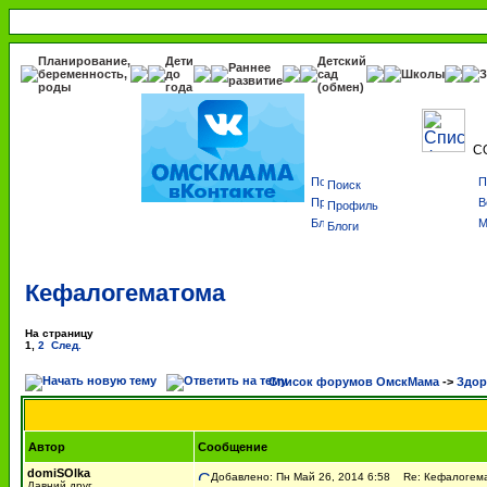
Планирование,
Дети
Детский
Раннее
беременность,
до
сад
Школы
З
развитие
роды
года
(обмен)
С
Поиск
Профиль
Блоги
Кефалогематома
На страницу
1
,
2
След.
Список форумов ОмскМама
->
Здор
Автор
Сообщение
domiSOlka
Добавлено: Пн Май 26, 2014 6:58
Re: Кефалогем
Давний друг