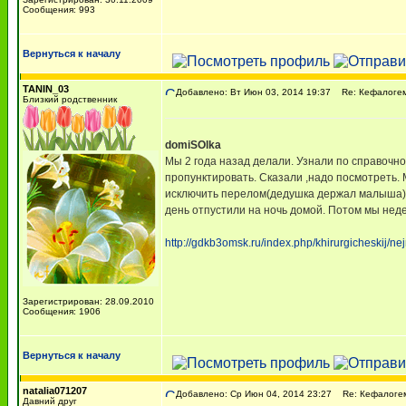
Сообщения: 993
Вернуться к началу
TANIN_03
Добавлено: Вт Июн 03, 2014 19:37
Re: Кефалоге
Близкий родственник
domiSOlka
Мы 2 года назад делали. Узнали по справочн
пропунктировать. Сказали ,надо посмотреть.
исключить перелом(дедушка держал малыша).П
день отпустили на ночь домой. Потом мы нед
http://gdkb3omsk.ru/index.php/khirurgicheskij/ne
Зарегистрирован: 28.09.2010
Сообщения: 1906
Вернуться к началу
natalia071207
Добавлено: Ср Июн 04, 2014 23:27
Re: Кефалоге
Давний друг