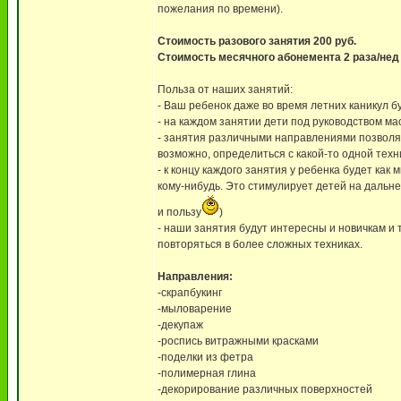
пожелания по времени).
Стоимость разового занятия 200 руб.
Стоимость месячного абонемента 2 раза/нед (8 
Польза от наших занятий:
- Ваш ребенок даже во время летних каникул 
- на каждом занятии дети под руководством м
- занятия различными направлениями позволяю
возможно, определиться с какой-то одной техни
- к концу каждого занятия у ребенка будет как
кому-нибудь. Это стимулирует детей на дальне
и пользу
)
- наши занятия будут интересны и новичкам и т
повторяться в более сложных техниках.
Направления:
-скрапбукинг
-мыловарение
-декупаж
-роспись витражными красками
-поделки из фетра
-полимерная глина
-декорирование различных поверхностей