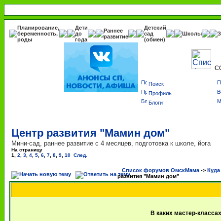
Планирование,
Дети
Детский
Раннее
беременность,
до
сад
Школы
З
развитие
роды
года
(обмен)
С
Поиск
Профиль
Блоги
Центр развития "Мамин дом"
Мини-сад, раннее развитие с 4 месяцев, подготовка к школе, йога
На страницу
1
,
2
,
3
,
4
,
5
,
6
,
7
,
8
,
9
,
10
След.
Список форумов ОмскМама
->
Куда
развития "Мамин дом"
В каких мастер-класса