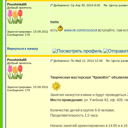
Poushinka55
Добавлено: Ср Апр 30, 2014 8:00
Re: Центр развит
Добрый приятель
ttatta
есть
www.vk.com/crococot
вступайте, там ес
Зарегистрирован: 15.09.2011
Сообщения: 176
Вернуться к началу
Poushinka55
Добавлено: Пн Май 12, 2014 12:38
Re: Центр разви
Добрый приятель
Творческая мастерская "КрокоКот" объявляет
Зарегистрирован: 15.09.2011
Сообщения: 176
Занятия начнутся в июне и будут проводиться 2 
Место проведения:
ул. Учебная 83, оф. 409, т
Количество детей в группе 6-8 человек.
Продолжительность 1,5 часа.
Начало занятий ориентировочно в 14:00 и в 16