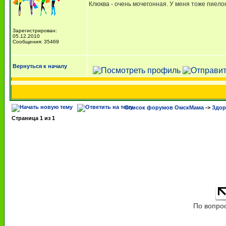
Клюква - очень мочегонная. У меня тоже пиело
Зарегистрирован:
05.12.2010
Сообщения: 35469
Вернуться к началу
Список форумов ОмскМама
->
Здор
Страница
1
из
1
По вопро