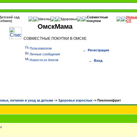
Детский сад
Совместные
Новы
Школы
Здоровье
(обмен)
покупки
СП
ОмскМама
СОВМЕСТНЫЕ ПОКУПКИ В ОМСКЕ
Пользователи
Регистрация
Личные сообщения
Новости из блогов
Вход
овье, питание и уход за детьми
->
Здоровье взрослых
->
Пиелонефрит
ит