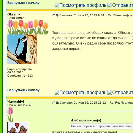
Вернуться к началу
Oksanik
Добавлено: Ср Ноя 25, 2015 9:34
Re: Пиелонефри
Член семьи
Тоже раньше на одних сборах сидела. Обязател
и диагноз врачи все же не снимают до сих пор 
обязательно. Очень редко себе позволяю что-то
здоровье дороже.
Зарегистрирован:
06.03.2010
Сообщения: 4213
Вернуться к началу
Чижикjdyf
Добавлено: Ср Ноя 25, 2015 21:12
Re: Re: Пиелон
Новый знакомый
Изабэлль писал(а):
Кто как борется с хроническим пиелон
Клюква в борьбе с ним - великое дело!