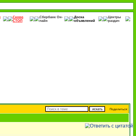
е
Скоро
Сбербанк Он-
Доска
Центры
СТОП
лайн
объявлений
раздач
Поделиться: