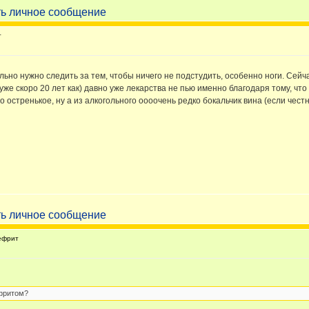
т
ьно нужно следить за тем, чтобы ничего не подстудить, особенно ноги. Сейч
(уже скоро 20 лет как) давно уже лекарства не пью именно благодаря тому, что
 остренькое, ну а из алкогольного оооочень редко бокальчик вина (если честн
ефрит
ефритом?