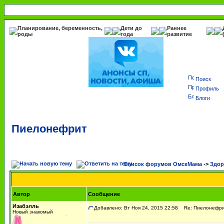
Планирование, беременность,
Дети до
Раннее
роды
года
развитие
Поиск
Профиль
Блоги
Пиелонефрит
Список форумов ОмскМама
->
Здор
Автор
Сообщение
Изабэлль
Добавлено: Вт Ноя 24, 2015 22:58
Re: Пиелонефр
Новый знакомый