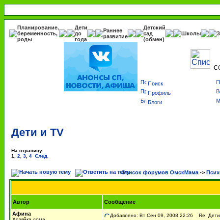
Планирование,
Дети
Детский
Раннее
беременность,
до
сад
Школы
З
развитие
роды
года
(обмен)
С
Поиск
Профиль
Блоги
Дети и TV
На страницу
1
,
2
,
3
,
4
След.
Список форумов ОмскМама
->
Псих
Автор
Сообщение
Афина
Добавлено: Вт Сен 09, 2008 22:26
Re: Дети
Хозяйка дома