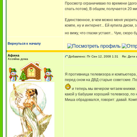
Просмотр ограничиваю по времени (догова
спать потом), В общем, получается 20 мин
Единственное, в чем можно меня укорить
компе, ну и интернет... Ей купила диски
но вижу, что глазки устают... Чую, скоро 
Вернуться к началу
Афина
Добавлено: Пт Сен 12, 2008 1:31
Re: Дети 
Хозяйка дома
Я противница телевизора и компьютера д
перед сном на ДВД старые советские. Пос
и теперь мы вечером читаем книжки. 
какой у бабушки хороший телевизор, по 
Миша обрадовался, говорит: давай. Комп