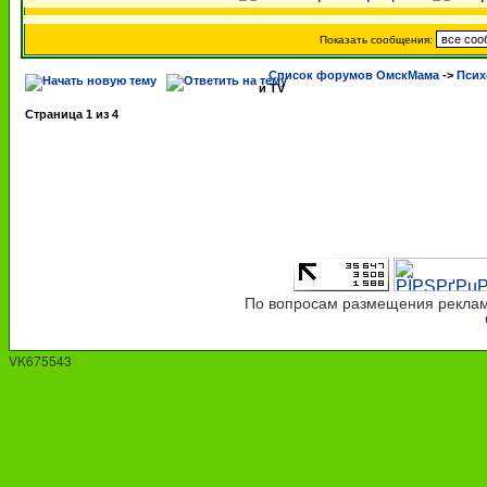
Показать сообщения:
Список форумов ОмскМама
->
Псих
и TV
Страница
1
из
4
По вопросам размещения рекламы
VK675543