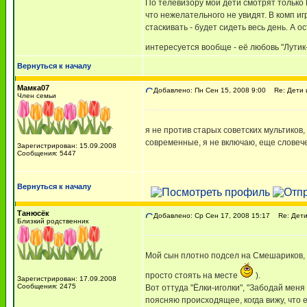
По телевизору мои дети смотрят только 
что нежелательного не увидят. В комп иг
стаскивать - будет сидеть весь день. А
интересуется вообще - её любовь "Лутик
Вернуться к началу
Мамка07
Добавлено: Пн Сен 15, 2008 9:00
Re: Дети 
Член семьи
я не против старых советских мультиков,
современные, я не включаю, еще словече
Зарегистрирован: 15.09.2008
Сообщения: 5447
Вернуться к началу
Танюсёк
Добавлено: Ср Сен 17, 2008 15:17
Re: Дети
Близкий родственник
Мой сын плотно подсел на Смешариков, 
просто стоять на месте
).
Зарегистрирован: 17.09.2008
Сообщения: 2475
Вот оттуда "Ёлки-иголки", "Забодай меня 
поясняю происходящее, когда вижу, что е