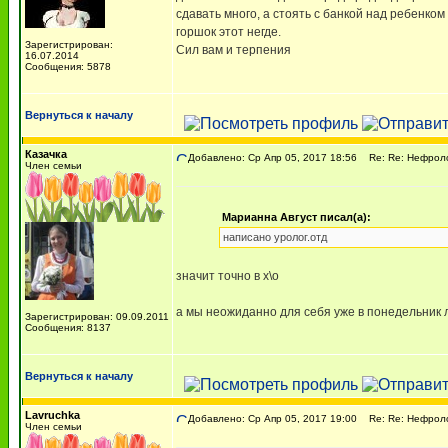
сдавать много, а стоять с банкой над ребенком
горшок этот негде.
Зарегистрирован:
Сил вам и терпения
16.07.2014
Сообщения: 5878
Вернуться к началу
Казачка
Добавлено: Ср Апр 05, 2017 18:56
Re: Re: Нефрол
Член семьи
Марианна Август писал(а):
написано уролог.отд
значит точно в х\о
а мы неожиданно для себя уже в понедельник
Зарегистрирован: 09.09.2011
Сообщения: 8137
Вернуться к началу
Lavruchka
Добавлено: Ср Апр 05, 2017 19:00
Re: Re: Нефрол
Член семьи