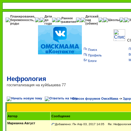
Планирование,
Дети
Детский
Раннее
беременность,
до
сад
Школы
З
развитие
роды
года
(обмен)
С
Поиск
Профиль
Блоги
Нефрология
госпитализация на куйбышева 77
Список форумов ОмскМама
->
Здор
Автор
Сообщение
Марианна Август
Добавлено: Пн Апр 03, 2017 14:05
Re: Нефрология