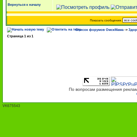
Вернуться к началу
Показать сообщения:
Список форумов ОмскМама
->
Здор
Страница
1
из
1
По вопросам размещения рекламы
VK675543