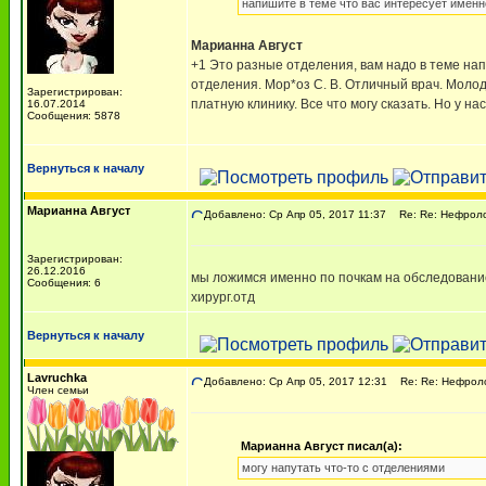
напишите в теме что вас интересует именно
Марианна Август
+1 Это разные отделения, вам надо в теме напи
отделения. Мор*оз С. В. Отличный врач. Молод
Зарегистрирован:
платную клинику. Все что могу сказать. Но у нас
16.07.2014
Сообщения: 5878
Вернуться к началу
Марианна Август
Добавлено: Ср Апр 05, 2017 11:37
Re: Re: Нефрол
Зарегистрирован:
26.12.2016
мы ложимся именно по почкам на обследование,
Сообщения: 6
хирург.отд
Вернуться к началу
Lavruchka
Добавлено: Ср Апр 05, 2017 12:31
Re: Re: Нефрол
Член семьи
Марианна Август писал(а):
могу напутать что-то с отделениями