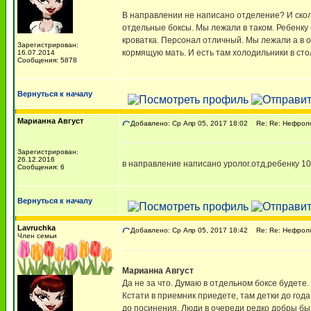
В направлении не написано отделение? И скол
отдельные боксы. Мы лежали в таком. Ребенку б
кроватка. Персонал отличный. Мы лежали а в о
Зарегистрирован:
кормящую мать. И есть там холодильники в сто
16.07.2014
Сообщения: 5878
Вернуться к началу
Марианна Август
Добавлено: Ср Апр 05, 2017 18:02
Re: Re: Нефрол
Зарегистрирован:
26.12.2016
в направление написано уролог.отд,ребенку 10 м
Сообщения: 6
Вернуться к началу
Lavruchka
Добавлено: Ср Апр 05, 2017 18:42
Re: Re: Нефрол
Член семьи
Марианна Август
Да не за что. Думаю в отдельном боксе будете. 
Кстати в приемник приедете, там детки до года
до посинения. Люди в очереди редко добры быв