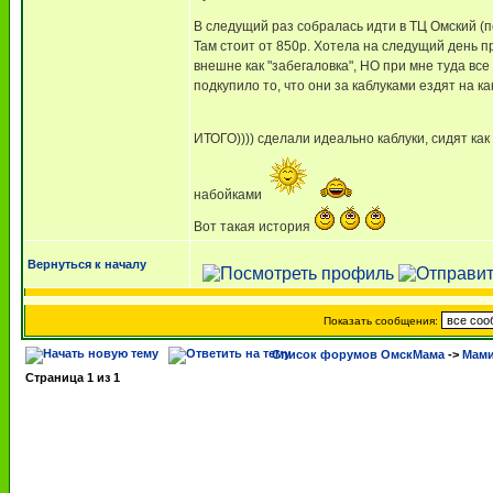
В следущий раз собралась идти в ТЦ Омский (п
Там стоит от 850р. Хотела на следущий день пр
внешне как "забегаловка", НО при мне туда все
подкупило то, что они за каблуками ездят на как
ИТОГО)))) сделали идеально каблуки, сидят ка
набойками
Вот такая история
Вернуться к началу
Показать сообщения:
Список форумов ОмскМама
->
Мами
Страница
1
из
1