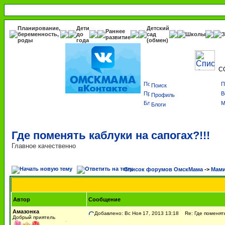
Планирование,
Дети
Детский
Раннее
беременность,
до
сад
Школы
З
развитие
роды
года
(обмен)
С
Поиск
Профиль
Блоги
Где поменять каблуки на сапогах?!!!
Главное качественно
Список форумов ОмскМама
->
Мами
Автор
Сообщение
Амазонка
Добавлено: Вс Ноя 17, 2013 13:18
Re: Где поменять 
Добрый приятель