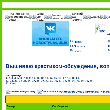
Планирование,
Дети
Детский
Раннее
беременность,
до
сад
Школы
З
развитие
роды
года
(обмен)
С
Поиск
Профиль
Блоги
Вышиваю крестиком-обсуждения, воп
На страницу
1
,
2
,
3
,
4
,
5
,
6
,
7
,
8
,
9
,
10
,
11
,
12
,
13
,
14
,
15
,
16
,
17
,
18
,
19
,
20
,
21
,
22
,
23
,
24
,
25
,
26
,
27
,
28
,
29
,
30
,
31
,
32
,
33
,
34
,
35
,
36
,
37
,
38
,
39
,
40
,
41
След.
Список форумов ОмскМама
->
Мами
Автор
Сообщение