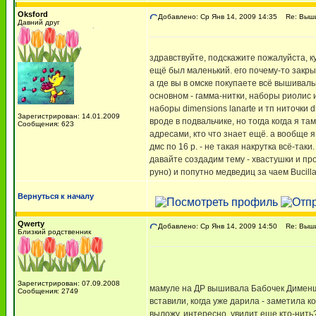
Oksford
Добавлено: Ср Янв 14, 2009 14:35
Re: Вышив
Давний друг
здравствуйте, подскажите пожалуйста, к
ещё был маленький. его почему-то закры
а где вы в омске покупаете всё вышиваль
основном - гамма-нитки, наборы риолис 
наборы dimensions lanarte и тп ниточки 
Зарегистрирован: 14.01.2009
вроде в подвальчике, но тогда когда я та
Сообщения: 623
адресами, кто что знает ещё. а вообще 
дмс по 16 р. - не такая накрутка всё-таки.
давайте создадим тему - хвастушки и пр
руно) и попутно медведиц за чаем Bucil
Вернуться к началу
Qwerty
Добавлено: Ср Янв 14, 2009 14:50
Re: Вышив
Близкий родственник
Зарегистрирован: 07.09.2008
мамуле на ДР вышивала Бабочек Дименшн
Сообщения: 2749
вставили, когда уже дарила - заметила кос
выложу, интересно, увидит еще кто-нить?