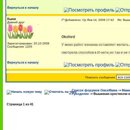
Вернуться к началу
Кыня
Добавлено: Ср Янв 14, 2009 17:42
Re: Вышив
Давний друг
Oksford
Зарегистрирован: 20.10.2008
У моих работ изнанка оставляет желать
Сообщения: 1205
смотрела способов в И-нете,но так и не
Вернуться к началу
Показать сообщения:
Список форумов ОмскМама
->
Мами
>
Рукоделие
->
Вышиваю крестиком-о
Страница
1
из
41