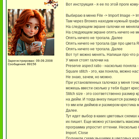
Вот инструкция - я ее по этой проге кому
Выбираю в меню File -> Import Image -> Im
Там через Browes находим нужный граф
На следующем экране галочки не меняла 
На следующем экране опять ничего не ме
Опять ничего не трогала. Далее
Опять ничего не трогала (где про цвета R
Опять ничего не трогала. Далее
Вот тут можно менять. Напиши про что 
У меня стоят галочки на
Зарегистрирован: 09.09.2008
Сообщения: 89156
Preserve aspect ratio - насколько поняла
Square stitch - это, как поняла, можно 
Не знаю, зачем, но можно.
При установленных галочках у меня точка с
можешь ввести сколько у тебя будет кре
Stitch size - это соответственно размер
на дюйм. И тогда внизу пишется размер в
то мм или дюймов и размером крестика м
Далее.
Тут идет выбор в каких цветовых схемах
их пишет. Еще можно установить максима
программа упростит оттенки. Несколько
Import. Close
Получили схему вышивки в цветовых из