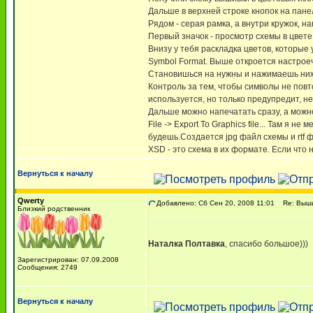
Дальше в верхней строке кнопок на пане
Рядом - серая рамка, а внутри кружок, 
Первый значок - просмотр схемы в цвете
Внизу у тебя раскладка цветов, которые
Symbol Format. Выше откроется настрое
Становишься на нужны и нажимаешь нижу
Контроль за тем, чтобы символы не повт
используется, но только предупредит, не
Дальше можно напечатать сразу, а можн
File -> Export To Graphics file... Там я
будешь.Создается jpg файл схемы и rtf ф
XSD - это схема в их формате. Если что 
Вернуться к началу
Qwerty
Добавлено: Сб Сен 20, 2008 11:01
Re: Вышив
Близкий родственник
Наталка Полтавка
, спасибо большое)))
Зарегистрирован: 07.09.2008
Сообщения: 2749
Вернуться к началу