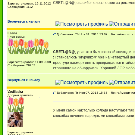
СВЕТL@N@, спасибо человеческое за рекоме
Зарегистрирован: 19.11.2012
Сообщения: 1112
Вернуться к началу
Leana
Добавлено: Сб Ноя 01, 2014 23:02
Re: гайморит ил
Член семьи
СВЕТL@N@
, у вас это был разовый эпизод и
Я становлюсь "огурчиком" уже на четвертый де
Зарегистрирован: 11.09.2008
простуде насморк опять превращается в гаймор
Сообщения: 29253
страшного не обнаружили. Хороший ЛОР в обла
Вернуться к началу
Vasilisska
Добавлено: Пт Ноя 07, 2014 15:54
Re: гайморит ил
Добрый приятель
У меня самой как только холода наступают та
способах лечения народными способами ринита
Зарегистрирован: