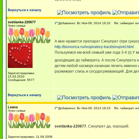
Вернуться к началу
svetlanka-220677
Добавлено: Вс Ноя 09, 2014 16:10
Re: гайморит ил
Член семьи
А мне нравится препарат Синупрет (при сунуси
http://bionorica.ru/respiratory-tract/sinupret.html
Пользуемся им всей семьей уже года 3-4 ))) У
доходящие до гайморита. А после Синупрета на
детям любой насморк начинаю лечить именно им
разжижает слизь и сосудосуживающий. Для детей 
Зарегистрирован:
15.03.2010
Сообщения: 5577
Вернуться к началу
Leana
Добавлено: Вс Ноя 09, 2014 19:23
Re: гайморит ил
Член семьи
svetlanka-220677
, Синупрет да, хороший.
Зарегистрирован: 11.09.2008