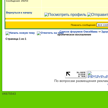
Сообщения: 29253
Вернуться к началу
Показать сообщения:
Список форумов ОмскМама
->
Здор
хроническое воспаление
Страница
1
из
1
По вопросам размещения рекламы
VK675543