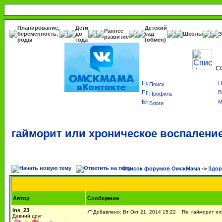
Планирование,
Дети
Детский
Раннее
беременность,
до
сад
Школы
З
развитие
роды
года
(обмен)
С
Поиск
Профиль
Блоги
гайморит или хроническое воспалени
Список форумов ОмскМама
->
Здор
Автор
Сообщение
lns_23
Добавлено: Вт Окт 21, 2014 15:22
Re: гайморит или
Давний друг