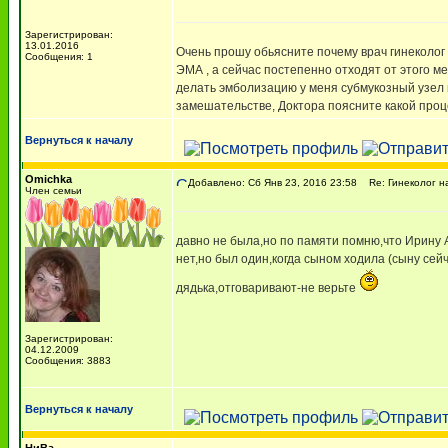
Зарегистрирован:
13.01.2016
Очень прошу обьясните почему врач гинеколог 
Сообщения: 1
ЭМА , а сейчас постепенно отходят от этого ме
делать эмболизацию у меня субмукозный узел 
замешательстве, Доктора поясните какой проц
Вернуться к началу
Omichka
Добавлено: Сб Янв 23, 2016 23:58
Re: Гинеколог н
Член семьи
давно не была,но по памяти помню,что Ирину 
нет,но был один,когда сыном ходила (сыну сейч
дядька,отговаривают-не верьте
Зарегистрирован:
04.12.2009
Сообщения: 3883
Вернуться к началу