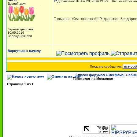
НиВа
Добавлено: Вт Авг 23, 2016 21:29
Re: Гинеколог на
Давний друг
Только не Желтоногова!!!! Редкостная бездарнос
Зарегистрирован:
30.05.2016
Сообщения: 658
Вернуться к началу
Показать сообщения:
Список форумов ОмскМама
->
Конс
Гинеколог на Московке
Страница
1
из
1