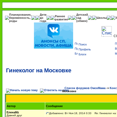
Планирование,
Дети
Детский
Раннее
беременность,
до
сад
Школы
З
развитие
роды
года
(обмен)
С
Поиск
Профиль
Блоги
Гинеколог на Московке
Список форумов ОмскМама
->
Конс
Московке
Автор
Сообщение
ЕленаMz
Добавлено: Вт Ноя 18, 2014 0:33
Re: Гинеколог на 
Давний друг